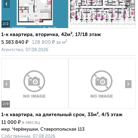
‹
›
2
/2
1-к квартира, вторичка, 42м², 17/18 этаж
₽
₽
5 383 840
128 800
за м²
Агентство, 07.08.2026
‹
›
2
/9
1-к квартира, на длительный срок, 33м², 4/5 этаж
₽
11 000
в месяц
мкр. Черёмушки, Ставропольская 113
Собственник, 07.08.2026