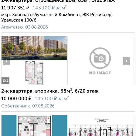
2-к квартира, строящийся дом, 83м², 3/21 этаж
₽
₽
11 907 351
143 100
за м²
мкр. Хлопчато-бумажный Комбинат, ЖК Режиссёр,
Уральская 100/6
Агентство, 03.08.2026
‹
›
2
/1
2-к квартира, вторичка, 68м², 6/20 этаж
₽
₽
10 000 000
146 100
за м²
Собственник, 07.08.2026