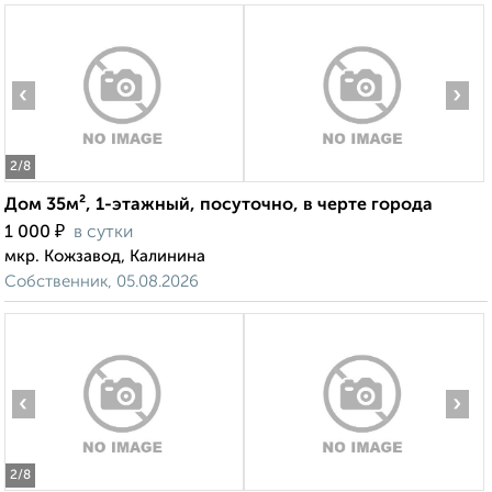
‹
›
2
/8
Дом 35м², 1-этажный, посуточно, в черте города
₽
1 000
в сутки
мкр. Кожзавод, Калинина
Собственник, 05.08.2026
‹
›
2
/8