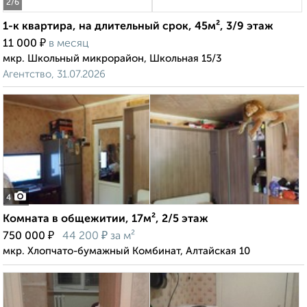
2
/6
1-к квартира, на длительный срок, 45м², 3/9 этаж
₽
11 000
в месяц
мкр. Школьный микрорайон, Школьная 15/3
Агентство, 31.07.2026
4
Комната в общежитии, 17м², 2/5 этаж
₽
₽
750 000
44 200
за м²
мкр. Хлопчато-бумажный Комбинат, Алтайская 10