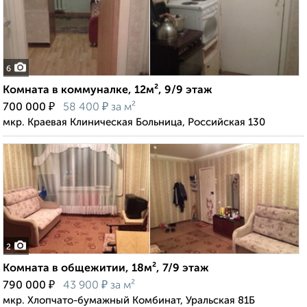
6
Комната в коммуналке, 12м², 9/9 этаж
₽
₽
700 000
58 400
за м²
мкр. Краевая Клиническая Больница, Российская 130
2
Комната в общежитии, 18м², 7/9 этаж
₽
₽
790 000
43 900
за м²
мкр. Хлопчато-бумажный Комбинат, Уральская 81Б