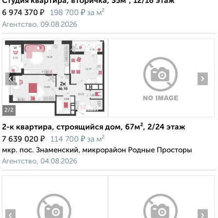
Студия квартира, вторичка, 35м², 12/16 этаж
₽
₽
6 974 370
198 700
за м²
Агентство, 09.08.2026
‹
›
2
/2
2-к квартира, строящийся дом, 67м², 2/24 этаж
₽
₽
7 639 020
114 700
за м²
мкр. пос. Знаменский, микрорайон Родные Просторы
Агентство, 04.08.2026
‹
›