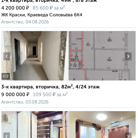
1-к квартира, вторичка, 49м², 8/8 этаж
₽
₽
4 200 000
85 600
за м²
ЖК Краски, Краеведа Соловьёва 6К4
Агентство, 04.08.2026
‹
›
2
/2
3-к квартира, вторичка, 82м², 4/24 этаж
₽
₽
9 000 000
109 500
за м²
Агентство, 03.08.2026
‹
›