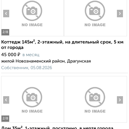
‹
›
2
/8
Коттедж 145м², 2-этажный, на длительный срок, 5 км
от города
₽
45 000
в месяц
жилой Новознаменский район, Драгунская
Собственник, 05.08.2026
‹
›
2
/8
Дом 35м², 1-этажный, посуточно, в черте города