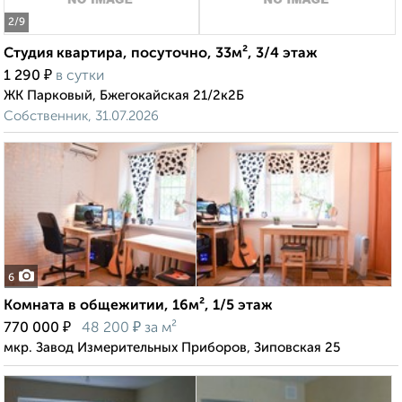
2
/9
Студия квартира, посуточно, 33м², 3/4 этаж
₽
1 290
в сутки
ЖК Парковый, Бжегокайская 21/2к2Б
Собственник, 31.07.2026
6
Комната в общежитии, 16м², 1/5 этаж
₽
₽
770 000
48 200
за м²
мкр. Завод Измерительных Приборов, Зиповская 25