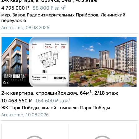
2-к квартира, вторичка, 54м², 4/5 этаж
₽
₽
4 795 000
88 800
за м²
мкр. Завод Радиоизмерительных Приборов, Ленинский
переулок 6
Агентство, 08.08.2026
‹
›
2
/2
2-к квартира, строящийся дом, 64м², 2/18 этаж
₽
₽
10 468 560
164 600
за м²
ЖК Парк Победы, жилой комплекс Парк Победы
Агентство, 10.08.2026