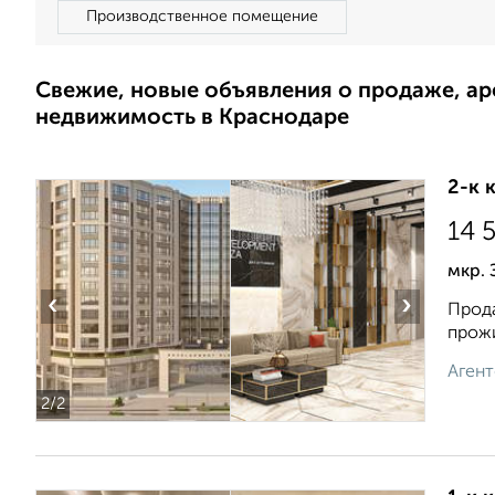
Производственное помещение
Свежие, новые объявления о продаже, а
недвижимость в Краснодаре
2-к 
14 
мкр.
‹
›
Прода
прожи
Агент
2
/2