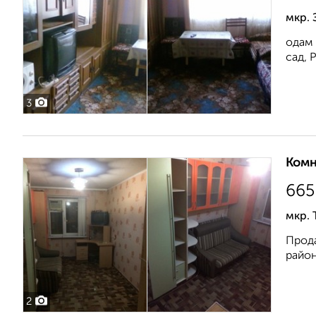
мкр. 
одам 
сад, 
3
Комн
665
мкр. 
Прода
район
2