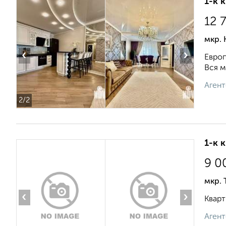
1-к 
12 
мкр. 
‹
›
Европ
Вся м
Агент
2
/2
1-к 
9 0
мкр. 
‹
›
Кварт
Агент