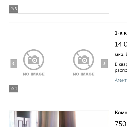
2
/6
1-к 
14 
мкр. 
‹
›
В ква
распо
Агент
2
/4
Комн
750