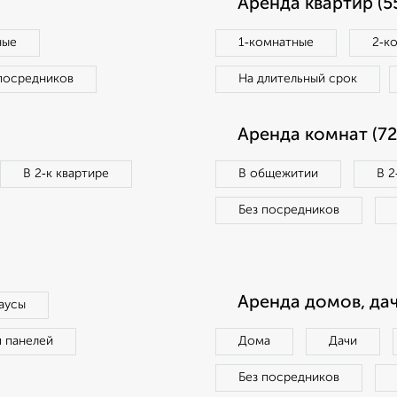
Аренда квартир (5
ные
1‑комнатные
2‑к
посредников
На длительный срок
Аренда комнат (72
В 2‑к квартире
В общежитии
В 2
Без посредников
Аренда домов, дач
аусы
п панелей
Дома
Дачи
Без посредников