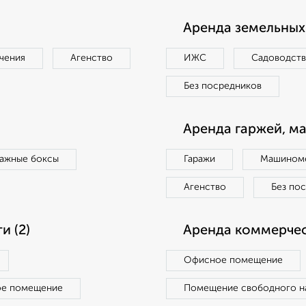
Аренда земельных 
чения
Агенство
ИЖС
Садоводст
Без посредников
Аренда гаржей, м
ражные боксы
Гаражи
Машиноме
Агенство
Без по
 (2)
Аренда коммерчес
Офисное помещение
ое помещение
Помещение свободного н