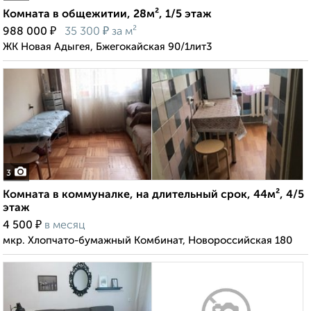
Комната в общежитии, 28м², 1/5 этаж
₽
₽
988 000
35 300
за м²
ЖК Новая Адыгея, Бжегокайская 90/1лит3
3
Комната в коммуналке, на длительный срок, 44м², 4/5
этаж
₽
4 500
в месяц
мкр. Хлопчато-бумажный Комбинат, Новороссийская 180