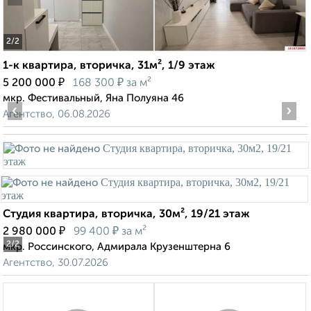
2
/2
1-к квартира, вторичка, 31м², 1/9 этаж
₽
₽
5 200 000
168 300
за м²
мкр. Фестивальный, Яна Полуяна 46
‹
›
Агентство, 06.08.2026
Студия квартира, вторичка, 30м², 19/21 этаж
₽
₽
2 980 000
99 400
за м²
2
/2
мкр. Россинского, Адмирала Крузенштерна 6
Агентство, 30.07.2026