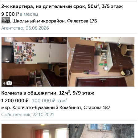
2-к квартира, на длительный срок, 50м², 3/5 этаж
₽
9 000
в месяц
2
/4
мкр. Школьный микрорайон, Филатова 17Б
Агентство, 06.08.2026
4
Комната в общежитии, 12м², 9/9 этаж
₽
₽
1 200 000
100 000
за м²
мкр. Хлопчато-бумажный Комбинат, Стасова 187
Собственник, 22.10.2021