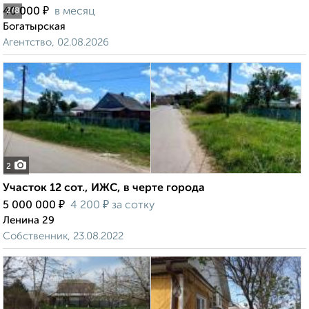
₽
40 000
в месяц
2
/8
Богатырская
Агентство, 02.08.2026
2
Участок 12 сот., ИЖС, в черте города
₽
₽
5 000 000
4 200
за сотку
Ленина 29
Собственник, 23.08.2022