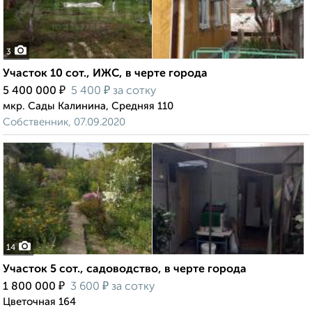
3
Участок 10 сот., ИЖС, в черте города
₽
₽
5 400 000
5 400
за сотку
мкр. Сады Калинина, Средняя 110
Собственник, 07.09.2020
14
Участок 5 сот., садоводство, в черте города
₽
₽
1 800 000
3 600
за сотку
Цветочная 164