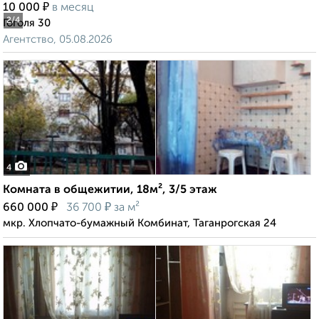
₽
10 000
в месяц
2
/4
Гоголя 30
Агентство, 05.08.2026
4
Комната в общежитии, 18м², 3/5 этаж
₽
₽
660 000
36 700
за м²
мкр. Хлопчато-бумажный Комбинат, Таганрогская 24