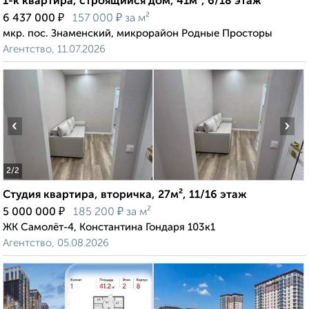
1-к квартира, строящийся дом, 41м², 6/18 этаж
₽
₽
6 437 000
157 000
за м²
мкр. пос. Знаменский, микрорайон Родные Просторы
Агентство, 11.07.2026
‹
›
2
/2
Студия квартира, вторичка, 27м², 11/16 этаж
₽
₽
5 000 000
185 200
за м²
ЖК Самолёт-4, Константина Гондаря 103к1
Агентство, 05.08.2026