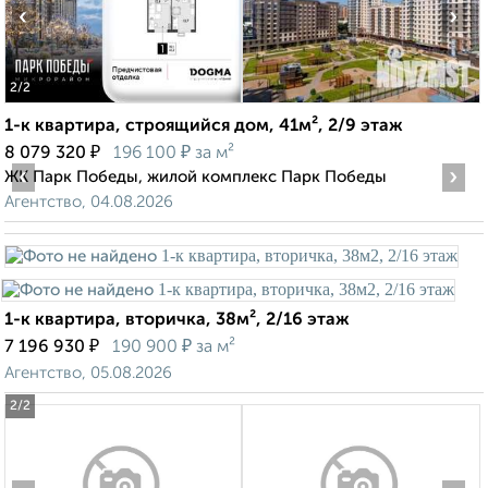
‹
›
2
/2
1-к квартира, строящийся дом, 41м², 2/9 этаж
₽
₽
8 079 320
196 100
за м²
‹
›
ЖК Парк Победы, жилой комплекс Парк Победы
Агентство, 04.08.2026
1-к квартира, вторичка, 38м², 2/16 этаж
₽
₽
7 196 930
190 900
за м²
Агентство, 05.08.2026
2
/2