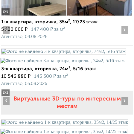
2
/8
1-к квартира, вторичка, 35м², 17/23 этаж
‹
₽
₽
›
5 100 000
147 400
за м²
Агентство, 04.08.2026
3-к квартира, вторичка, 74м², 5/16 этаж
₽
₽
10 546 880
143 300
за м²
Агентство, 05.08.2026
2
/2
Виртуальные 3D-туры по интересным
‹
›
местам