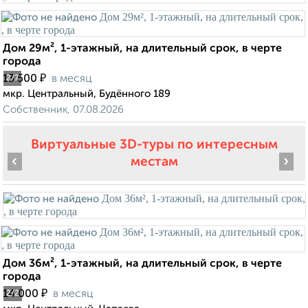
Дом 29м², 1-этажный, на длительный срок, в черте
города
₽
13 500
в месяц
2
/7
мкр. Центральный, Будённого 189
Собственник, 07.08.2026
Виртуальные 3D-туры по интересным
‹
›
местам
Дом 36м², 1-этажный, на длительный срок, в черте
города
₽
14 000
в месяц
2
/2