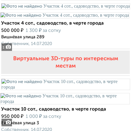
Участок 4 сот., садоводство, в черте города
₽
₽
500 000
1 300
за сотку
Вишнёвая улица 289
Собственник, 14.07.2020
1
Виртуальные 3D-туры по интересным
местам
Участок 10 сот., садоводство, в черте города
₽
₽
950 000
1 000
за сотку
Вишнёвая улица 3
1
Собственник, 14.07.2020