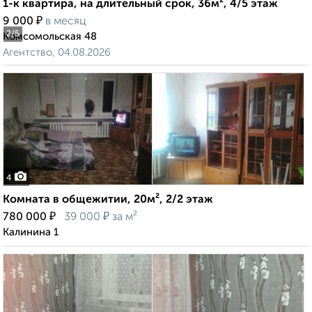
1-к квартира, на длительный срок, 36м², 4/5 этаж
₽
9 000
в месяц
2
/5
Комсомольская 48
Агентство, 04.08.2026
4
Комната в общежитии, 20м², 2/2 этаж
₽
₽
780 000
39 000
за м²
Калинина 1