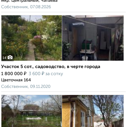
мкр. Центральный, Чапаева
Собственник, 07.08.2026
14
Участок 5 сот., садоводство, в черте города
₽
₽
1 800 000
3 600
за сотку
Цветочная 164
Собственник, 09.11.2020