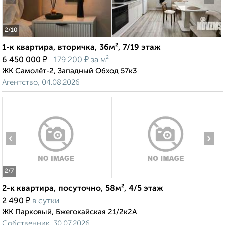
2
/10
1-к квартира, вторичка, 36м², 7/19 этаж
₽
₽
6 450 000
179 200
за м²
ЖК Самолёт-2, Западный Обход 57к3
Агентство, 04.08.2026
‹
›
2
/7
2-к квартира, посуточно, 58м², 4/5 этаж
₽
2 490
в сутки
ЖК Парковый, Бжегокайская 21/2к2А
Собственник, 30.07.2026