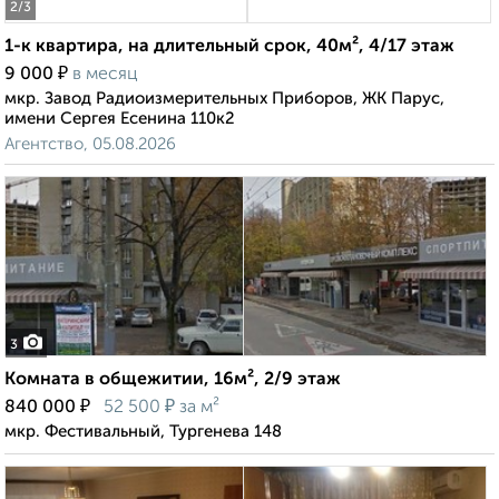
2
/3
1-к квартира, на длительный срок, 40м², 4/17 этаж
₽
9 000
в месяц
мкр. Завод Радиоизмерительных Приборов, ЖК Парус,
имени Сергея Есенина 110к2
Агентство, 05.08.2026
3
Комната в общежитии, 16м², 2/9 этаж
₽
₽
840 000
52 500
за м²
мкр. Фестивальный, Тургенева 148