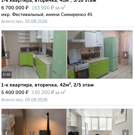
1-к квартира, вторичка, 41м², 5/16 этаж
₽
₽
6 700 000
163 900
за м²
мкр. Фестивальный, имени Симиренко 45
Агентство, 05.08.2026
‹
›
2
/10
1-к квартира, вторичка, 42м², 2/5 этаж
₽
₽
5 400 000
130 200
за м²
Агентство, 05.08.2026
‹
›