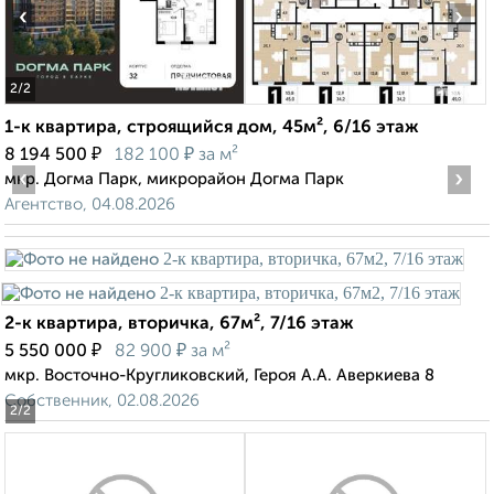
‹
›
2
/2
1-к квартира, строящийся дом, 45м², 6/16 этаж
₽
₽
8 194 500
182 100
за м²
‹
›
мкр. Догма Парк, микрорайон Догма Парк
Агентство, 04.08.2026
2-к квартира, вторичка, 67м², 7/16 этаж
₽
₽
5 550 000
82 900
за м²
мкр. Восточно-Кругликовский, Героя А.А. Аверкиева 8
Собственник, 02.08.2026
2
/2