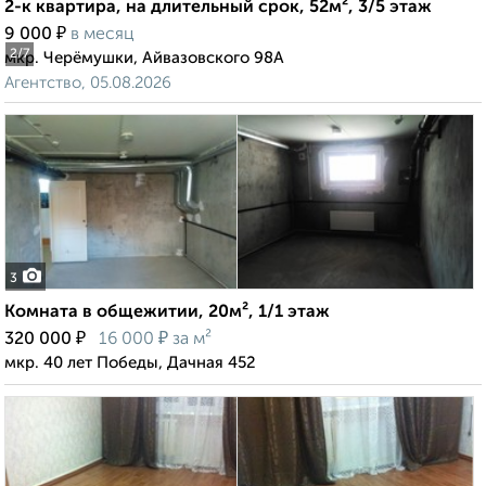
2-к квартира, на длительный срок, 52м², 3/5 этаж
₽
9 000
в месяц
2
/7
мкр. Черёмушки, Айвазовского 98А
Агентство, 05.08.2026
3
Комната в общежитии, 20м², 1/1 этаж
₽
₽
320 000
16 000
за м²
мкр. 40 лет Победы, Дачная 452