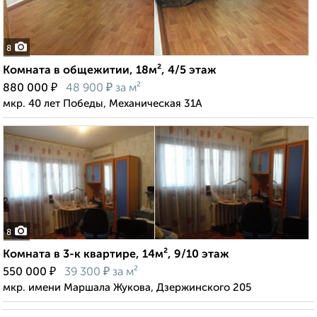
8
Комната в общежитии, 18м², 4/5 этаж
₽
₽
880 000
48 900
за м²
мкр. 40 лет Победы, Механическая 31А
8
Комната в 3-к квартире, 14м², 9/10 этаж
₽
₽
550 000
39 300
за м²
мкр. имени Маршала Жукова, Дзержинского 205