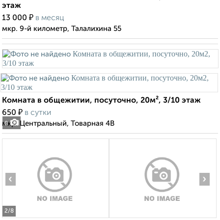
этаж
₽
13 000
в месяц
мкр. 9-й километр, Талалихина 55
Комната в общежитии, посуточно, 20м², 3/10 этаж
₽
650
в сутки
мкр. Центральный, Товарная 4В
8
‹
›
2
/8