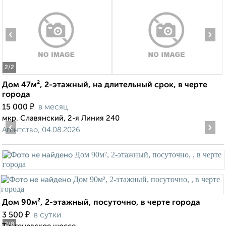
‹
›
2
/2
Дом 47м², 2-этажный, на длительный срок, в черте
города
₽
15 000
в месяц
мкр. Славянский, 2-я Линия 240
‹
›
Агентство, 04.08.2026
Дом 90м², 2-этажный, посуточно, в черте города
₽
3 500
в сутки
2
/8