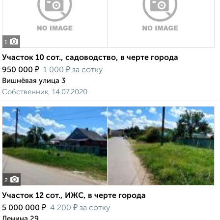
1
Участок 10 сот., садоводство, в черте города
₽
₽
950 000
1 000
за сотку
Вишнёвая улица 3
Собственник, 14.07.2020
2
Участок 12 сот., ИЖС, в черте города
₽
₽
5 000 000
4 200
за сотку
Ленина 29