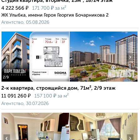
Студия квартира, вторичка, 25м², 18/24 этаж
₽
₽
4 222 566
171 700
за м²
ЖК Улыбка, имени Героя Георгия Бочарникова 2
Агентство, 05.08.2026
‹
›
2
/9
2-к квартира, строящийся дом, 71м², 2/9 этаж
₽
₽
11 091 260
157 100
за м²
Агентство, 30.07.2026
‹
›