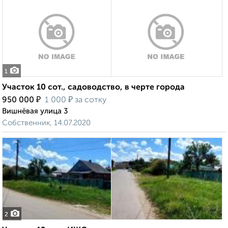
1
Участок 10 сот., садоводство, в черте города
₽
₽
950 000
1 000
за сотку
Вишнёвая улица 3
Собственник, 14.07.2020
2