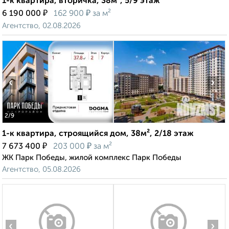
1-к квартира, вторичка, 38м², 5/9 этаж
₽
₽
6 190 000
162 900
за м²
Агентство, 02.08.2026
‹
›
2
/9
1-к квартира, строящийся дом, 38м², 2/18 этаж
₽
₽
7 673 400
203 000
за м²
ЖК Парк Победы, жилой комплекс Парк Победы
Агентство, 05.08.2026
‹
›