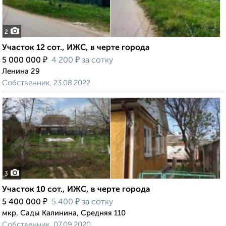
2
Участок 12 сот., ИЖС, в черте города
₽
₽
5 000 000
4 200
за сотку
Ленина 29
Собственник, 23.08.2022
3
Участок 10 сот., ИЖС, в черте города
₽
₽
5 400 000
5 400
за сотку
мкр. Сады Калинина, Средняя 110
Собственник, 07.09.2020