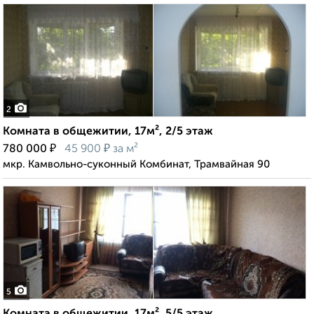
2
Комната в общежитии, 17м², 2/5 этаж
₽
₽
780 000
45 900
за м²
мкр. Камвольно-суконный Комбинат, Трамвайная 90
5