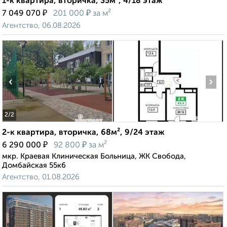
1-к квартира, вторичка, 35м², 4/18 этаж
₽
₽
7 049 070
201 000
за м²
Агентство, 06.08.2026
‹
›
2
/2
2-к квартира, вторичка, 68м², 9/24 этаж
₽
₽
6 290 000
92 800
за м²
мкр. Краевая Клиническая Больница, ЖК Свобода,
Домбайская 55к6
Агентство, 01.08.2026