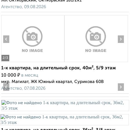
ЖК Октябрьский, Октябрьская 181/2к1
Агентство, 09.08.2026
‹
›
2
/3
1-к квартира, на длительный срок, 40м², 5/9 этаж
₽
10 000
в месяц
мкр. Магилат, ЖК Южный квартал, Сурикова 60В
‹
›
Агентство, 07.08.2026