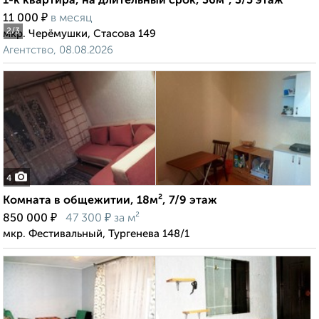
1-к квартира, на длительный срок, 36м², 3/5 этаж
₽
11 000
в месяц
2
/3
мкр. Черёмушки, Стасова 149
Агентство, 08.08.2026
4
Комната в общежитии, 18м², 7/9 этаж
₽
₽
850 000
47 300
за м²
мкр. Фестивальный, Тургенева 148/1