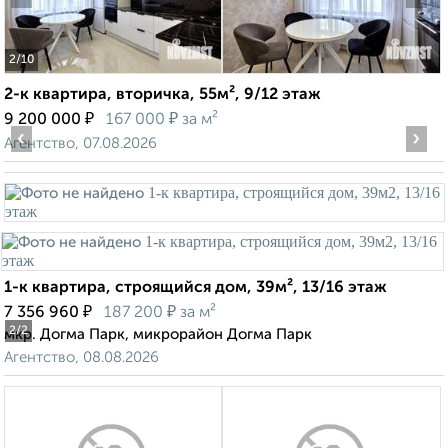
2
/10
2-к квартира, вторичка, 55м², 9/12 этаж
₽
₽
9 200 000
167 000
за м²
‹
›
Агентство, 07.08.2026
1-к квартира, строящийся дом, 39м², 13/16 этаж
₽
₽
7 356 960
187 200
за м²
2
/2
мкр. Догма Парк, микрорайон Догма Парк
Агентство, 08.08.2026