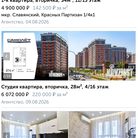
1-к квартира, вторичка, 34м², 11/13 этаж
₽
₽
4 900 000
142 500
за м²
мкр. Славянский, Красных Партизан 1/4к1
Агентство, 04.08.2026
‹
›
2
/10
Студия квартира, вторичка, 28м², 4/16 этаж
₽
₽
6 072 000
220 000
за м²
Агентство, 09.08.2026
‹
›