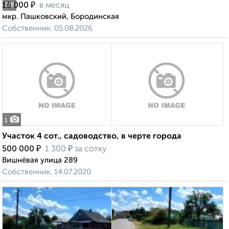
₽
18 000
в месяц
2
/8
мкр. Пашковский, Бородинская
Собственник, 05.08.2026
1
Участок 4 сот., садоводство, в черте города
₽
₽
500 000
1 300
за сотку
Вишнёвая улица 289
Собственник, 14.07.2020