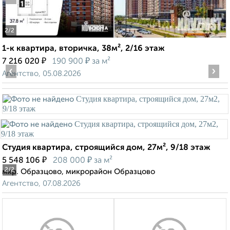
2
/2
1-к квартира, вторичка, 38м², 2/16 этаж
₽
₽
7 216 020
190 900
за м²
‹
›
Агентство, 05.08.2026
Студия квартира, строящийся дом, 27м², 9/18 этаж
₽
₽
5 548 106
208 000
за м²
2
/2
мкр. Образцово, микрорайон Образцово
Агентство, 07.08.2026