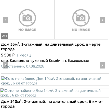
‹
›
2
/4
Дом 35м², 1-этажный, на длительный срок, в черте
города
₽
5 500
в месяц
мкр. Камвольно-суконный Комбинат, Камвольная
‹
›
Собственник, 07.08.2026
Дом 140м², 2-этажный, на длительный срок, 6 км от
города