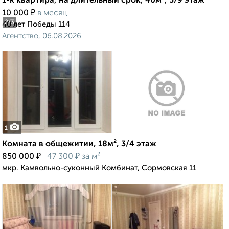
1-к квартира, на длительный срок, 40м², 5/9 этаж
₽
10 000
в месяц
2
/3
40 лет Победы 114
Агентство, 06.08.2026
1
Комната в общежитии, 18м², 3/4 этаж
₽
₽
850 000
47 300
за м²
мкр. Камвольно-суконный Комбинат, Сормовская 11