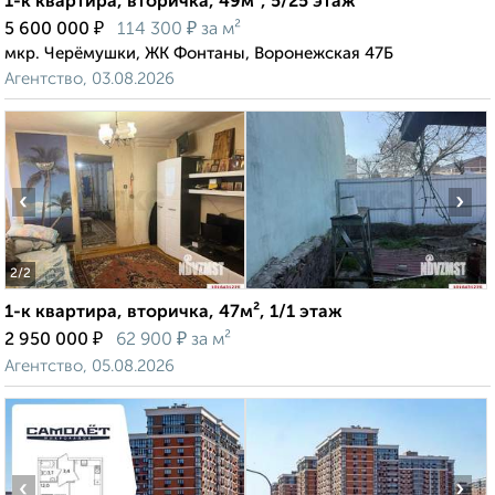
1-к квартира, вторичка, 49м², 5/25 этаж
₽
₽
5 600 000
114 300
за м²
мкр. Черёмушки, ЖК Фонтаны, Воронежская 47Б
Агентство, 03.08.2026
‹
›
2
/2
1-к квартира, вторичка, 47м², 1/1 этаж
₽
₽
2 950 000
62 900
за м²
Агентство, 05.08.2026
‹
›