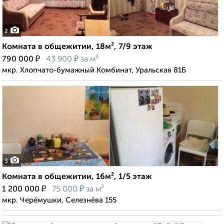
2
Комната в общежитии, 18м², 7/9 этаж
₽
₽
790 000
43 900
за м²
мкр. Хлопчато-бумажный Комбинат, Уральская 81Б
3
Комната в общежитии, 16м², 1/5 этаж
₽
₽
1 200 000
75 000
за м²
мкр. Черёмушки, Селезнёва 155