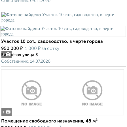
Собственник, 09.11.2020
Участок 10 сот., садоводство, в черте города
₽
₽
950 000
1 000
за сотку
Вишнёвая улица 3
1
Собственник, 14.07.2020
1
Помещение свободного назначения, 48 м²