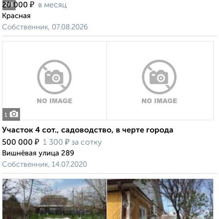
₽
20 000
в месяц
2
/6
Красная
Собственник, 07.08.2026
1
Участок 4 сот., садоводство, в черте города
₽
₽
500 000
1 300
за сотку
Вишнёвая улица 289
Собственник, 14.07.2020