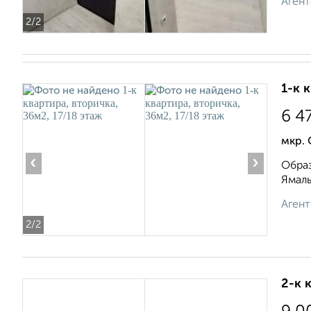
Агент
2
/2
1-к 
6 4
мкр.
‹
›
Образ
Ямаль
Агент
2
/2
2-к 