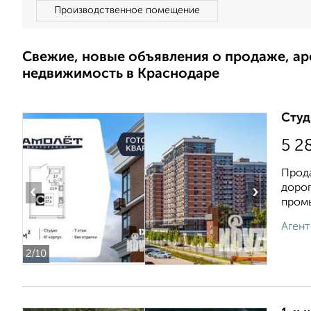
Производственное помещение
Свежие, новые объявления о продаже, а
недвижимость в Краснодаре
Студ
5 2
Прода
дорог
‹
›
промы
Агент
2
/10