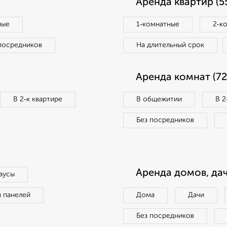
Аренда квартир (5
ные
1‑комнатные
2‑к
посредников
На длительный срок
Аренда комнат (72
В 2‑к квартире
В общежитии
В 2
Без посредников
Аренда домов, дач
аусы
п панелей
Дома
Дачи
Без посредников