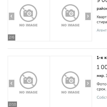
9 0
район
‹
›
Кварт
стира
Агент
2
/6
1-к 
1 0
мкр.
‹
›
Фото 
срок.
Собст
2
/10