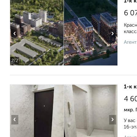
1-к 
6 0
Красн
класс
‹
›
Агент
2
/2
1-к 
4 6
мкр. 
‹
›
У вас
16-эт