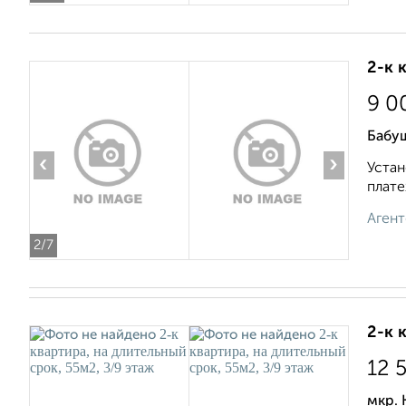
2-к 
9 0
Бабу
‹
›
Устан
плате
Агент
2
/7
2-к 
12 
мкр.