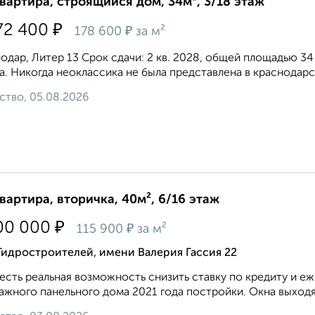
квартира, строящийся дом, 34м², 3/18 этаж
₽
72 400
₽
178 600
за м²
одар, Литер 13 Срок сдачи: 2 кв. 2028, общей площадью 34
а. Никогда неоклассика не была представлена в краснодарск
ство, 05.08.2026
квартира, вторичка, 40м², 6/16 этаж
₽
00 000
₽
115 900
за м²
Гидростроителей, имени Валерия Гассия 22
 есть реальная возможность снизить ставку по кредиту и 
ажного панельного дома 2021 года постройки. Окна выходят