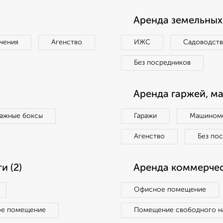
Аренда земельных 
чения
Агенство
ИЖС
Садоводст
Без посредников
Аренда гаржей, м
ражные боксы
Гаражи
Машиноме
Агенство
Без по
 (2)
Аренда коммерчес
Офисное помещение
ое помещение
Помещение свободного н