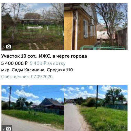
3
Участок 10 сот., ИЖС, в черте города
₽
₽
5 400 000
5 400
за сотку
мкр. Сады Калинина, Средняя 110
Собственник, 07.09.2020
2