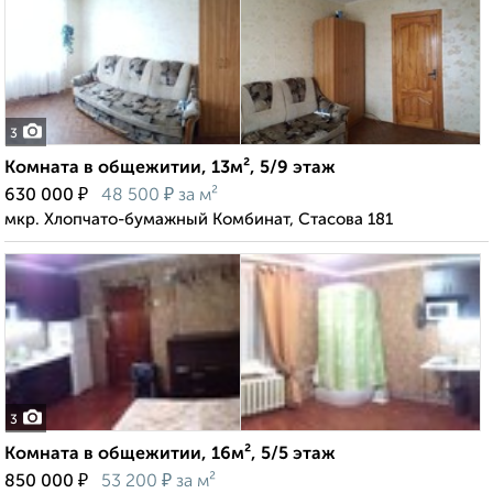
3
Комната в общежитии, 13м², 5/9 этаж
₽
₽
630 000
48 500
за м²
мкр. Хлопчато-бумажный Комбинат, Стасова 181
3
Комната в общежитии, 16м², 5/5 этаж
₽
₽
850 000
53 200
за м²