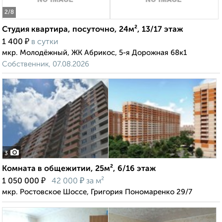
2
/8
Студия квартира, посуточно, 24м², 13/17 этаж
₽
1 400
в сутки
мкр. Молодёжный, ЖК Абрикос, 5-я Дорожная 68к1
Собственник, 07.08.2026
3
Комната в общежитии, 25м², 6/16 этаж
₽
₽
1 050 000
42 000
за м²
мкр. Ростовское Шоссе, Григория Пономаренко 29/7