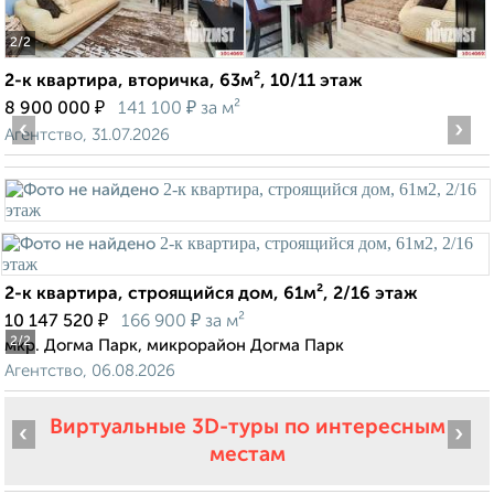
2
/2
2-к квартира, вторичка, 63м², 10/11 этаж
₽
₽
8 900 000
141 100
за м²
‹
›
Агентство, 31.07.2026
2-к квартира, строящийся дом, 61м², 2/16 этаж
₽
₽
10 147 520
166 900
за м²
2
/2
мкр. Догма Парк, микрорайон Догма Парк
Агентство, 06.08.2026
Виртуальные 3D-туры по интересным
‹
›
местам