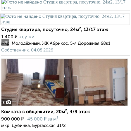
Студия квартира, посуточно, 24м², 13/17 этаж
₽
1 400
в сутки
2
/8
мкр. Молодёжный, ЖК Абрикос, 5-я Дорожная 68к1
Собственник, 04.08.2026
8
Комната в общежитии, 20м², 4/9 этаж
₽
₽
900 000
45 000
за м²
мкр. Дубинка, Бургасская 31/2