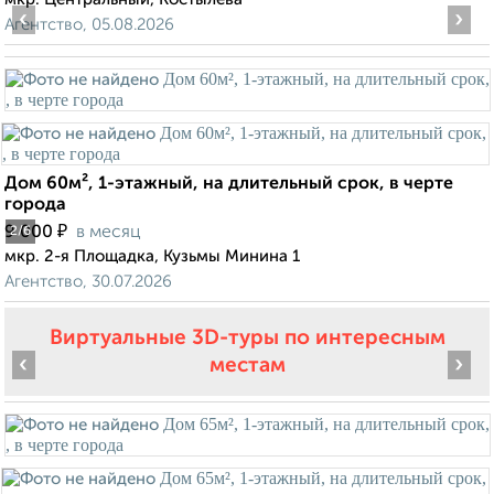
‹
›
Агентство, 05.08.2026
Дом 60м², 1-этажный, на длительный срок, в черте
города
₽
9 000
в месяц
2
/6
мкр. 2-я Площадка, Кузьмы Минина 1
Агентство, 30.07.2026
Виртуальные 3D-туры по интересным
‹
›
местам