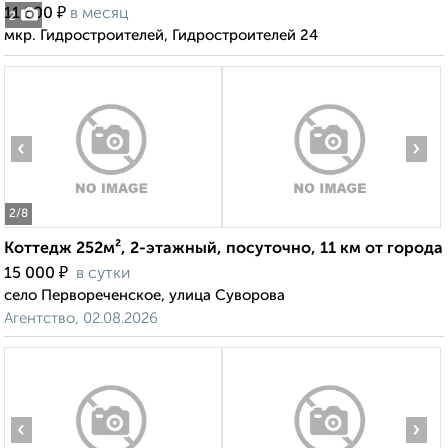
₽
11 500
в месяц
2
мкр. Гидростроителей, Гидростроителей 24
‹
›
2
/8
Коттедж 252м², 2-этажный, посуточно, 11 км от города
₽
15 000
в сутки
село Первореченское, улица Суворова
Агентство, 02.08.2026
‹
›