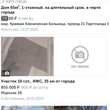
Дом 65м², 1-этажный, на длительный срок, в черте
города
₽
10 500
в месяц
2
/5
мкр. Краевая Клиническая Больница, проезд 21 Партсъезда 1
Агентство, 23.07.2026
1
Участок 10 сот., ИЖС, 35 км от города
₽
₽
855 000
900
за сотку
Морская 28
Собственник, 10.01.2023