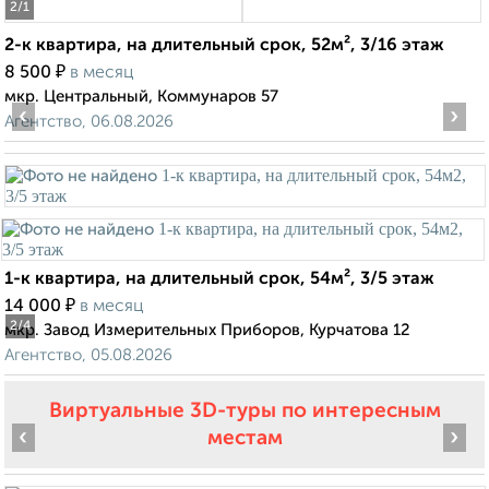
2
/1
2-к квартира, на длительный срок, 52м², 3/16 этаж
₽
8 500
в месяц
мкр. Центральный, Коммунаров 57
‹
›
Агентство, 06.08.2026
1-к квартира, на длительный срок, 54м², 3/5 этаж
₽
14 000
в месяц
2
/4
мкр. Завод Измерительных Приборов, Курчатова 12
Агентство, 05.08.2026
Виртуальные 3D-туры по интересным
‹
›
местам