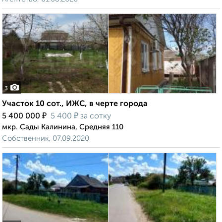
3
Участок 10 сот., ИЖС, в черте города
₽
₽
5 400 000
5 400
за сотку
мкр. Сады Калинина, Средняя 110
Собственник, 07.09.2020