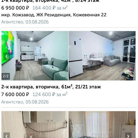
1-к квартира, вторичка, 42м², 8/24 этаж
₽
₽
6 950 000
164 400
за м²
мкр. Кожзавод, ЖК Резиденция, Кожевенная 22
Агентство, 03.08.2026
‹
›
2
/2
2-к квартира, вторичка, 61м², 21/21 этаж
₽
₽
7 600 000
124 600
за м²
Агентство, 05.08.2026
‹
›