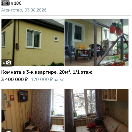
2
/3
1 Мая 186
Агентство, 03.08.2026
4
Комната в 3-к квартире, 20м², 1/1 этаж
₽
₽
3 400 000
170 000
за м²