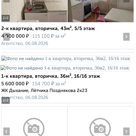
2
/2
2-к квартира, вторичка, 43м², 5/5 этаж
‹
₽
₽
›
4 900 000
115 100
за м²
Агентство, 06.08.2026
1-к квартира, вторичка, 36м², 16/16 этаж
₽
₽
5 600 000
154 700
за м²
ЖК Дыхание, Лётчика Позднякова 2к23
Агентство, 06.08.2026
2
/2
‹
›