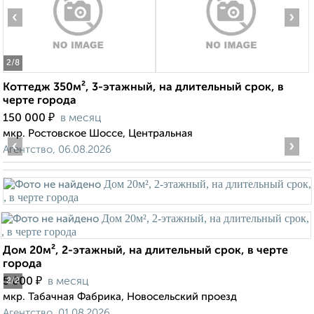
‹
›
2
/8
Коттедж 350м², 3-этажный, на длительный срок, в
черте города
₽
150 000
в месяц
мкр. Ростовское Шоссе, Центральная
‹
›
Агентство, 06.08.2026
Дом 20м², 2-этажный, на длительный срок, в черте
города
₽
5 000
в месяц
2
/2
мкр. Табачная Фабрика, Новосельский проезд
Агентство, 01.08.2026