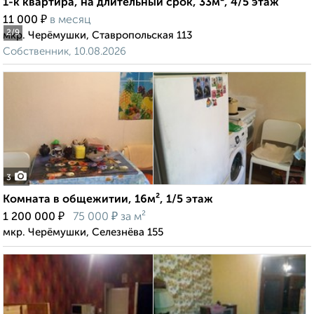
1-к квартира, на длительный срок, 33м², 4/5 этаж
₽
11 000
в месяц
2
/9
мкр. Черёмушки, Ставропольская 113
Собственник, 10.08.2026
3
Комната в общежитии, 16м², 1/5 этаж
₽
₽
1 200 000
75 000
за м²
мкр. Черёмушки, Селезнёва 155