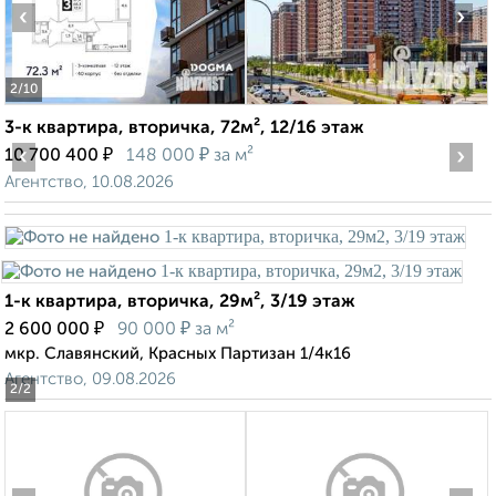
‹
›
2
/10
3-к квартира, вторичка, 72м², 12/16 этаж
‹
₽
₽
›
10 700 400
148 000
за м²
Агентство, 10.08.2026
1-к квартира, вторичка, 29м², 3/19 этаж
₽
₽
2 600 000
90 000
за м²
мкр. Славянский, Красных Партизан 1/4к16
Агентство, 09.08.2026
2
/2