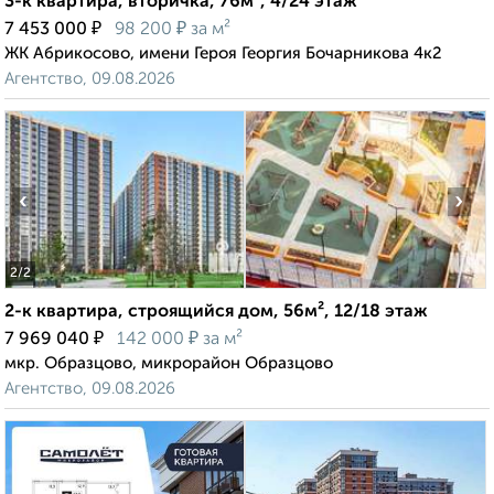
3-к квартира, вторичка, 76м², 4/24 этаж
₽
₽
7 453 000
98 200
за м²
ЖК Абрикосово, имени Героя Георгия Бочарникова 4к2
Агентство, 09.08.2026
‹
›
2
/2
2-к квартира, строящийся дом, 56м², 12/18 этаж
₽
₽
7 969 040
142 000
за м²
мкр. Образцово, микрорайон Образцово
Агентство, 09.08.2026