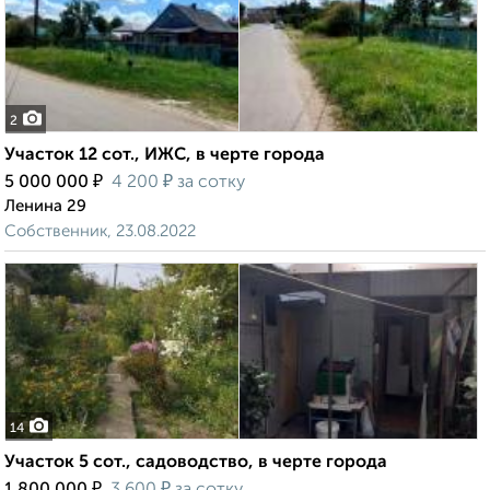
2
Участок 12 сот., ИЖС, в черте города
₽
₽
5 000 000
4 200
за сотку
Ленина 29
Собственник, 23.08.2022
14
Участок 5 сот., садоводство, в черте города
₽
₽