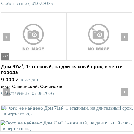
Собственник, 31.07.2026
‹
›
2
/7
Дом 37м², 1-этажный, на длительный срок, в черте
города
₽
9 000
в месяц
мкр. Славянский, Сочинская
‹
›
Собственник, 07.08.2026