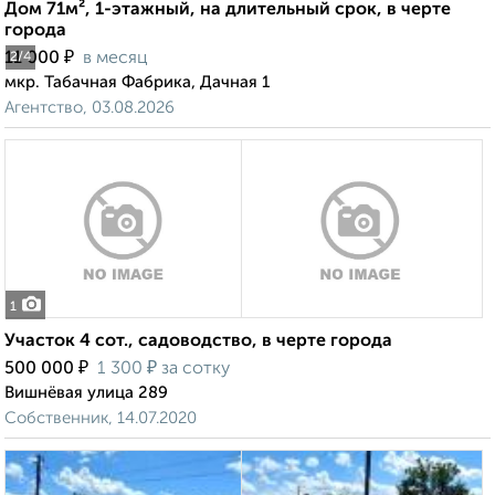
Дом 71м², 1-этажный, на длительный срок, в черте
города
₽
11 000
в месяц
2
/4
мкр. Табачная Фабрика, Дачная 1
Агентство, 03.08.2026
1
Участок 4 сот., садоводство, в черте города
₽
₽
500 000
1 300
за сотку
Вишнёвая улица 289
Собственник, 14.07.2020