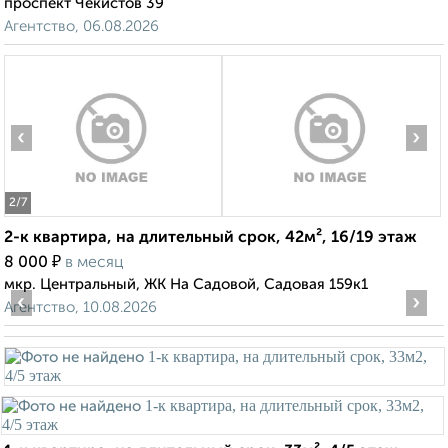
проспект Чекистов 39
Агентство, 06.08.2026
‹
›
2
/7
2-к квартира, на длительный срок, 42м², 16/19 этаж
₽
8 000
в месяц
мкр. Центральный, ЖК На Садовой, Садовая 159к1
‹
›
Агентство, 10.08.2026