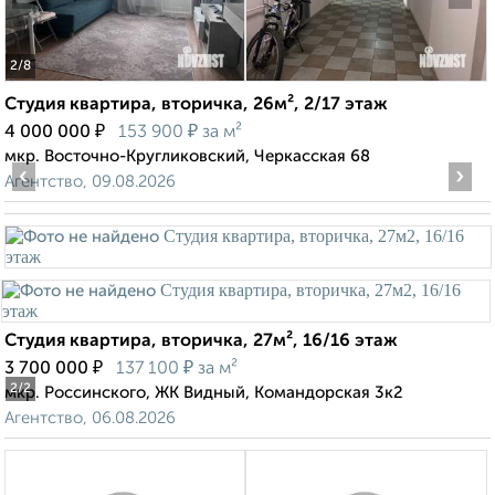
2
/8
Студия квартира, вторичка, 26м², 2/17 этаж
₽
₽
4 000 000
153 900
за м²
мкр. Восточно-Кругликовский, Черкасская 68
‹
›
Агентство, 09.08.2026
Студия квартира, вторичка, 27м², 16/16 этаж
₽
₽
3 700 000
137 100
за м²
2
/2
мкр. Россинского, ЖК Видный, Командорская 3к2
Агентство, 06.08.2026