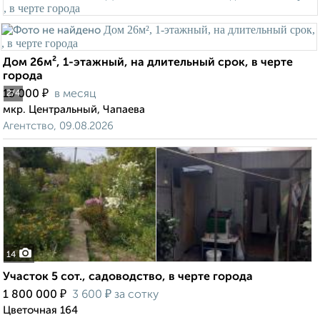
Дом 26м², 1-этажный, на длительный срок, в черте
города
₽
15 000
в месяц
2
/4
мкр. Центральный, Чапаева
Агентство, 09.08.2026
14
Участок 5 сот., садоводство, в черте города
₽
₽
1 800 000
3 600
за сотку
Цветочная 164