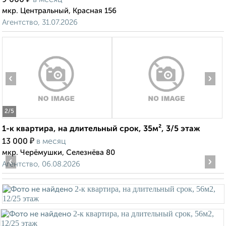
9 000
в месяц
мкр. Центральный, Красная 156
Агентство, 31.07.2026
‹
›
2
/5
1-к квартира, на длительный срок, 35м², 3/5 этаж
₽
13 000
в месяц
мкр. Черёмушки, Селезнёва 80
‹
›
Агентство, 06.08.2026