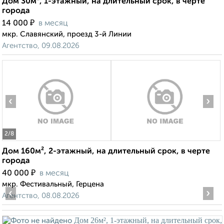
Дом 30м², 1-этажный, на длительный срок, в черте
города
₽
14 000
в месяц
мкр. Славянский, проезд 3-й Линии
Агентство, 09.08.2026
‹
›
2
/8
Дом 160м², 2-этажный, на длительный срок, в черте
города
₽
40 000
в месяц
мкр. Фестивальный, Герцена
‹
›
Агентство, 08.08.2026