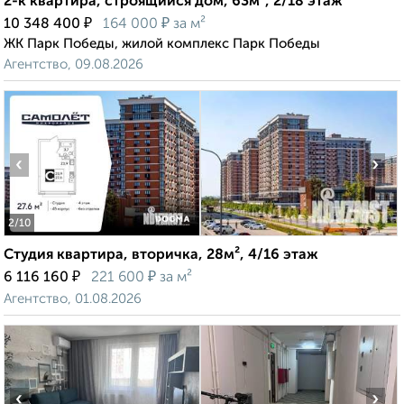
2-к квартира, строящийся дом, 63м², 2/18 этаж
₽
₽
10 348 400
164 000
за м²
ЖК Парк Победы, жилой комплекс Парк Победы
Агентство, 09.08.2026
‹
›
2
/10
Студия квартира, вторичка, 28м², 4/16 этаж
₽
₽
6 116 160
221 600
за м²
Агентство, 01.08.2026
‹
›