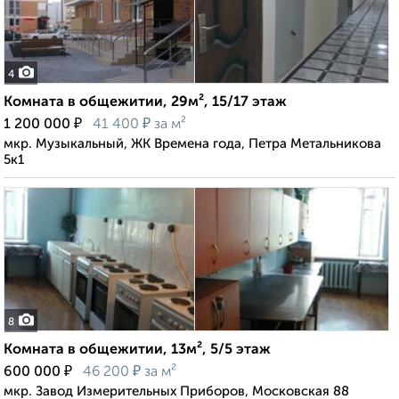
4
Комната в общежитии, 29м², 15/17 этаж
₽
₽
1 200 000
41 400
за м²
мкр. Музыкальный, ЖК Времена года, Петра Метальникова
5к1
8
Комната в общежитии, 13м², 5/5 этаж
₽
₽
600 000
46 200
за м²
мкр. Завод Измерительных Приборов, Московская 88