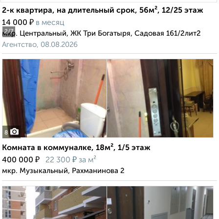
2-к квартира, на длительный срок, 56м², 12/25 этаж
₽
14 000
в месяц
2
/7
мкр. Центральный, ЖК Три Богатыря, Садовая 161/2лит2
Агентство, 08.08.2026
8
Комната в коммуналке, 18м², 1/5 этаж
₽
₽
400 000
22 300
за м²
мкр. Музыкальный, Рахманинова 2