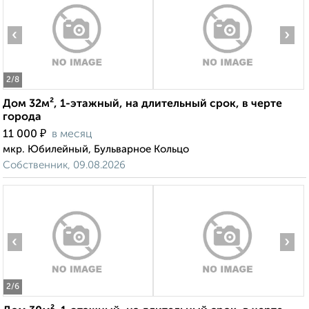
‹
›
2
/8
Дом 32м², 1-этажный, на длительный срок, в черте
города
₽
11 000
в месяц
мкр. Юбилейный, Бульварное Кольцо
Собственник, 09.08.2026
‹
›
2
/6