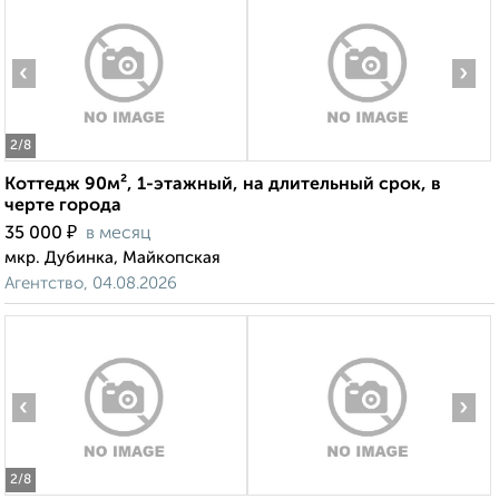
‹
›
2
/8
Коттедж 90м², 1-этажный, на длительный срок, в
черте города
₽
35 000
в месяц
мкр. Дубинка, Майкопская
Агентство, 04.08.2026
‹
›
2
/8