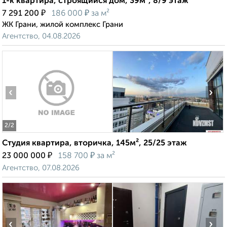
1-к квартира, строящийся дом, 39м², 8/9 этаж
₽
₽
7 291 200
186 000
за м²
ЖК Грани, жилой комплекс Грани
Агентство, 04.08.2026
‹
›
2
/2
Студия квартира, вторичка, 145м², 25/25 этаж
₽
₽
23 000 000
158 700
за м²
Агентство, 07.08.2026
‹
›