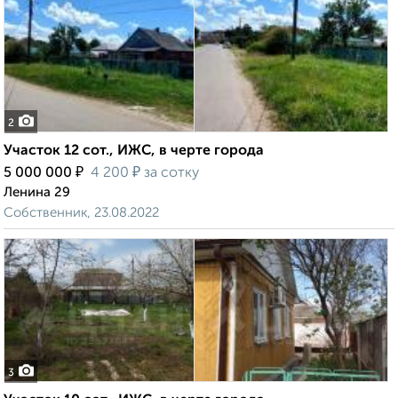
2
Участок 12 сот., ИЖС, в черте города
₽
₽
5 000 000
4 200
за сотку
Ленина 29
Собственник, 23.08.2022
3