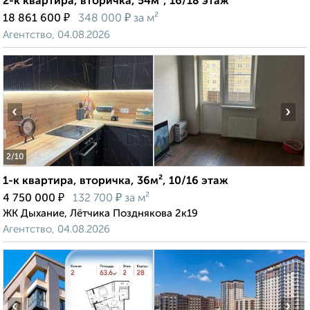
2-к квартира, вторичка, 54м², 16/18 этаж
₽
₽
18 861 600
348 000
за м²
Агентство, 04.08.2026
‹
›
2
/10
1-к квартира, вторичка, 36м², 10/16 этаж
₽
₽
4 750 000
132 700
за м²
ЖК Дыхание, Лётчика Позднякова 2к19
Агентство, 04.08.2026
‹
›