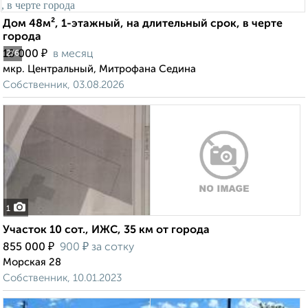
Дом 48м², 1-этажный, на длительный срок, в черте
города
₽
18 000
в месяц
2
/6
мкр. Центральный, Митрофана Седина
Собственник, 03.08.2026
1
Участок 10 сот., ИЖС, 35 км от города
₽
₽
855 000
900
за сотку
Морская 28
Собственник, 10.01.2023