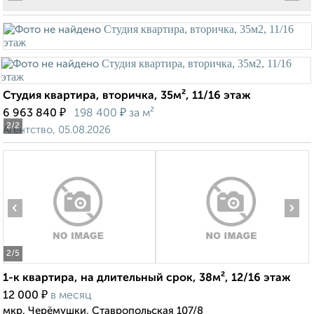
Студия квартира, вторичка, 35м², 11/16 этаж
₽
₽
6 963 840
198 400
за м²
2
/2
Агентство, 05.08.2026
‹
›
2
/5
1-к квартира, на длительный срок, 38м², 12/16 этаж
₽
12 000
в месяц
мкр. Черёмушки, Ставропольская 107/8