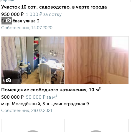
Участок 10 сот., садоводство, в черте города
₽
₽
950 000
1 000
за сотку
Вишнёвая улица 3
1
Собственник, 14.07.2020
8
Помещение свободного назначения, 10 м²
₽
₽
500 000
50 000
за м²
мкр. Молодёжный, 3-я Целиноградская 9
Собственник, 28.02.2021