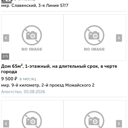
7
мкр. Славянский, 3-я Линия 57/7
‹
›
2
/5
Дом 65м², 1-этажный, на длительный срок, в черте
города
₽
9 500
в месяц
мкр. 9-й километр, 2-й проезд Можайского 2
Агентство, 05.08.2026
‹
›