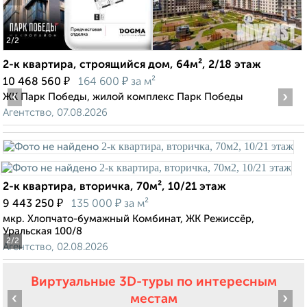
2
/2
2-к квартира, строящийся дом, 64м², 2/18 этаж
₽
₽
10 468 560
164 600
за м²
‹
›
ЖК Парк Победы, жилой комплекс Парк Победы
Агентство, 07.08.2026
2-к квартира, вторичка, 70м², 10/21 этаж
₽
₽
9 443 250
135 000
за м²
мкр. Хлопчато-бумажный Комбинат, ЖК Режиссёр,
Уральская 100/8
2
/2
Агентство, 02.08.2026
Виртуальные 3D-туры по интересным
‹
›
местам