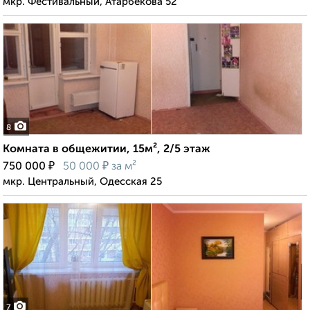
мкр. Фестивальный, Атарбекова 52
8
Комната в общежитии, 15м², 2/5 этаж
₽
₽
750 000
50 000
за м²
мкр. Центральный, Одесская 25
7