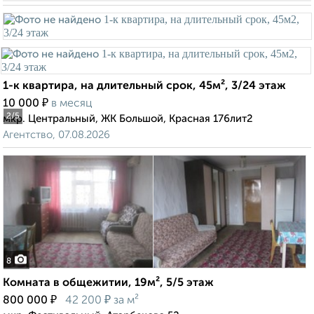
1-к квартира, на длительный срок, 45м², 3/24 этаж
₽
10 000
в месяц
2
/5
мкр. Центральный, ЖК Большой, Красная 176лит2
Агентство, 07.08.2026
8
Комната в общежитии, 19м², 5/5 этаж
₽
₽
800 000
42 200
за м²