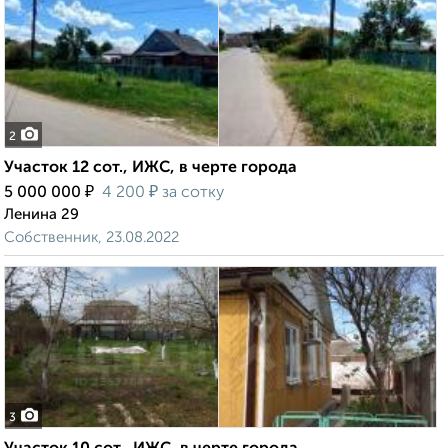
2
Участок 12 сот., ИЖС, в черте города
₽
₽
5 000 000
4 200
за сотку
Ленина 29
Собственник, 23.08.2022
3