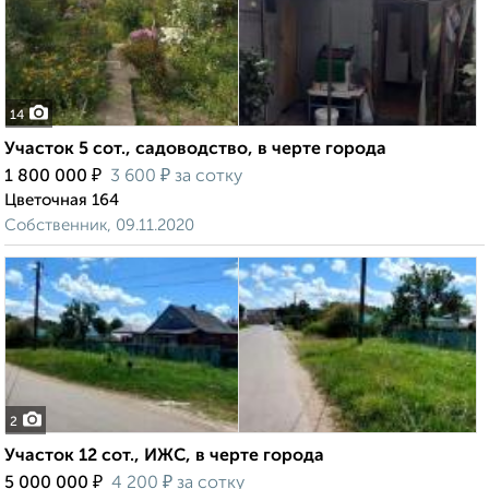
14
Участок 5 сот., садоводство, в черте города
₽
₽
1 800 000
3 600
за сотку
Цветочная 164
Собственник, 09.11.2020
2
Участок 12 сот., ИЖС, в черте города
₽
₽
5 000 000
4 200
за сотку