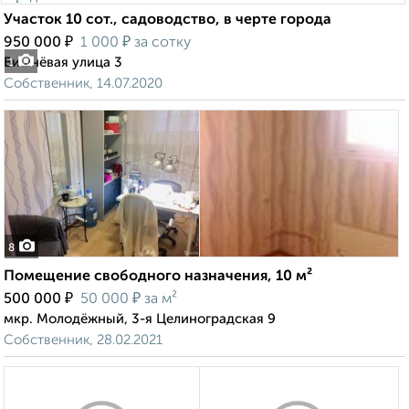
Участок 10 сот., садоводство, в черте города
₽
₽
950 000
1 000
за сотку
Вишнёвая улица 3
1
Собственник, 14.07.2020
8
Помещение свободного назначения, 10 м²
₽
₽
500 000
50 000
за м²
мкр. Молодёжный, 3-я Целиноградская 9
Собственник, 28.02.2021