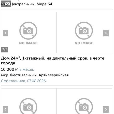
мкр. Центральный, Мира 64
5
‹
›
2
/5
Дом 24м², 1-этажный, на длительный срок, в черте
города
₽
10 000
в месяц
мкр. Фестивальный, Артиллерийская
Собственник, 07.08.2026
‹
›