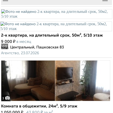
2-к квартира, на длительный срок, 50м², 5/10 этаж
₽
9 000
в месяц
2
/6
мкр. Центральный, Пашковская 83
Агентство, 23.07.2026
3
Комната в общежитии, 24м², 5/9 этаж
₽
₽
1 050 000
43 800
за м²