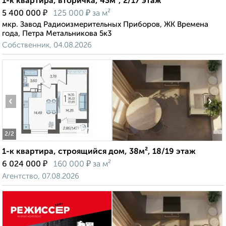
1-к квартира, вторичка, 43м², 2/17 этаж
₽
₽
5 400 000
125 000
за м²
мкр. Завод Радиоизмерительных Приборов, ЖК Времена
года, Петра Метальникова 5к3
Собственник, 04.08.2026
‹
›
2
/2
1-к квартира, строящийся дом, 38м², 18/19 этаж
₽
₽
6 024 000
160 000
за м²
Агентство, 07.08.2026