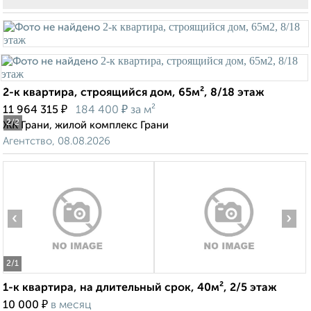
2-к квартира, строящийся дом, 65м², 8/18 этаж
₽
₽
11 964 315
184 400
за м²
2
/2
ЖК Грани, жилой комплекс Грани
Агентство, 08.08.2026
‹
›
2
/1
1-к квартира, на длительный срок, 40м², 2/5 этаж
₽
10 000
в месяц