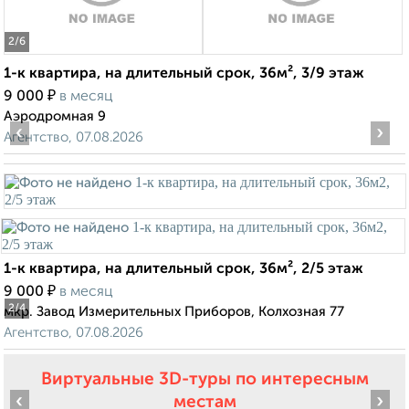
2
/6
1-к квартира, на длительный срок, 36м², 3/9 этаж
₽
9 000
в месяц
Аэродромная 9
‹
›
Агентство, 07.08.2026
1-к квартира, на длительный срок, 36м², 2/5 этаж
₽
9 000
в месяц
2
/4
мкр. Завод Измерительных Приборов, Колхозная 77
Агентство, 07.08.2026
Виртуальные 3D-туры по интересным
‹
›
местам