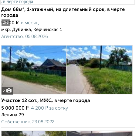
Дом 68м², 1-этажный, на длительный срок, в черте
города
₽
9 000
в месяц
2
/6
мкр. Дубинка, Керченская 1
Агентство, 05.08.2026
2
Участок 12 сот., ИЖС, в черте города
₽
₽
5 000 000
4 200
за сотку
Ленина 29
Собственник, 23.08.2022