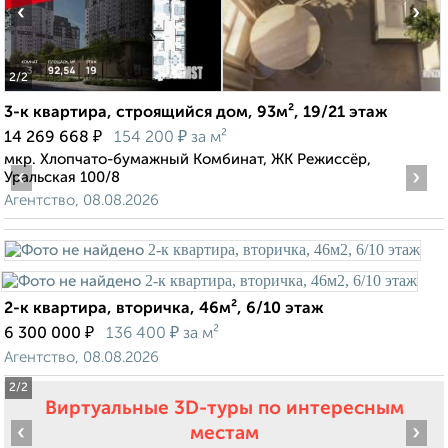
‹
›
2
/2
3-к квартира, строящийся дом, 93м², 19/21 этаж
₽
₽
14 269 668
154 200
за м²
мкр. Хлопчато-бумажный Комбинат, ЖК Режиссёр,
‹
›
Уральская 100/8
Агентство, 08.08.2026
2-к квартира, вторичка, 46м², 6/10 этаж
₽
₽
6 300 000
136 400
за м²
Агентство, 08.08.2026
2
/2
Виртуальные 3D-туры по интересным
‹
›
местам