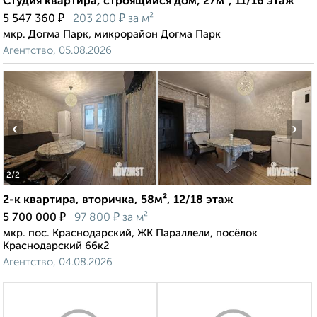
Студия квартира, строящийся дом, 27м², 11/16 этаж
₽
₽
5 547 360
203 200
за м²
мкр. Догма Парк, микрорайон Догма Парк
Агентство, 05.08.2026
‹
›
2
/2
2-к квартира, вторичка, 58м², 12/18 этаж
₽
₽
5 700 000
97 800
за м²
мкр. пос. Краснодарский, ЖК Параллели, посёлок
Краснодарский 66к2
Агентство, 04.08.2026