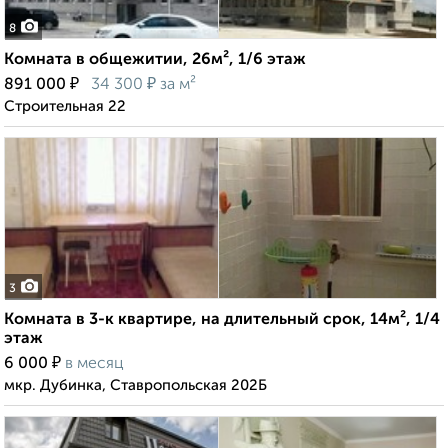
8
Комната в общежитии, 26м², 1/6 этаж
₽
₽
891 000
34 300
за м²
Строительная 22
3
Комната в 3-к квартире, на длительный срок, 14м², 1/4
этаж
₽
6 000
в месяц
мкр. Дубинка, Ставропольская 202Б