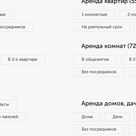
Аренда квартир (5
ные
1‑комнатные
2‑к
посредников
На длительный срок
Аренда комнат (72
В 2‑к квартире
В общежитии
В 2
Без посредников
Аренда домов, дач
аусы
п панелей
Дома
Дачи
Без посредников