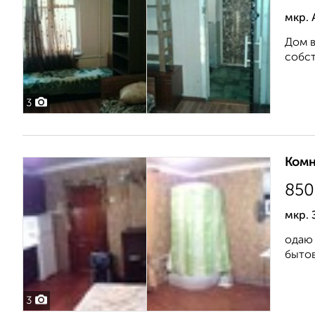
мкр. 
Дом в
собст
3
Комн
850
мкр. 
одаю 
бытов
3