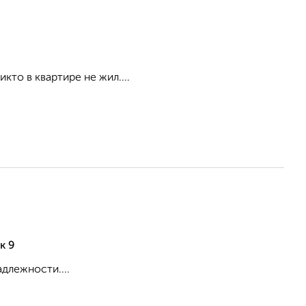
то в квартире не жил....
к 9
адлежности....