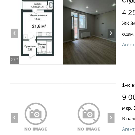
Студ
4 2
ЖК Зе
‹
›
одам 
Агент
2
/2
1-к 
9 0
мкр.
‹
›
В нал
Агент