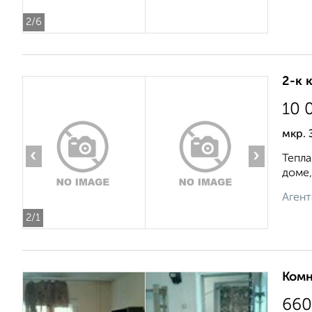
2
/6
2-к 
10 
мкр.
‹
›
Тепла
доме,
Агент
2
/1
Комн
660