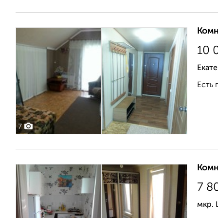
Комн
10 
Екат
Есть п
7
Комн
7 8
мкр. 