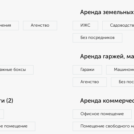
Аренда земельных 
чения
Агенство
ИЖС
Садоводст
Без посредников
Аренда гаржей, м
ражные боксы
Гаражи
Машиноме
Агенство
Без по
 (2)
Аренда коммерчес
Офисное помещение
ое помещение
Помещение свободного н