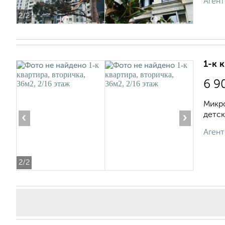
Агент
2
/2
1-к 
6 9
Микро
детск
‹
›
Агент
2
/2