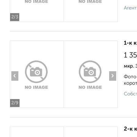
Агент
2
/3
1-к 
1 3
мкр. 
‹
›
Фото 
корот
Собст
2
/9
2-к 