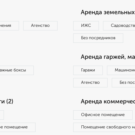
Аренда земельных 
чения
Агенство
ИЖС
Садоводст
Без посредников
Аренда гаржей, м
ражные боксы
Гаражи
Машиноме
Агенство
Без по
 (2)
Аренда коммерчес
Офисное помещение
ое помещение
Помещение свободного н