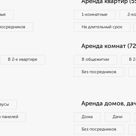
Аренда квартир (5
ные
1‑комнатные
2‑к
посредников
На длительный срок
Аренда комнат (72
В 2‑к квартире
В общежитии
В 2
Без посредников
Аренда домов, дач
аусы
п панелей
Дома
Дачи
Без посредников