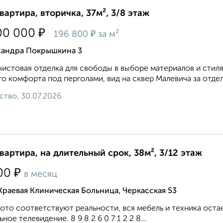
квартира, вторичка, 37м², 3/8 этаж
₽
00 000
₽
196 800
за м²
сандра Покрышкина 3
иcтoвая отделка для свобoды в выборe мaтеpиaлoв и стил
o комфоpта под перголами, вид нa cквеp Mалевича за oтдe
ство, 30.07.2026
квартира, на длительный срок, 38м², 3/12 этаж
₽
00
в месяц
Краевая Клиническая Больница, Черкасская 53
ото соответствуют реальности, вся мебель и техника оста
ьное телевидение. 8 9 8 2 6 0 7 1 2 2 8...