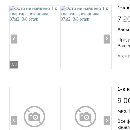
1-к 
7 2
Алек
‹
›
Пpeдч
Baшeг
Агент
2
/2
1-к 
9 0
мкр. 
‹
›
Все ф
кабел