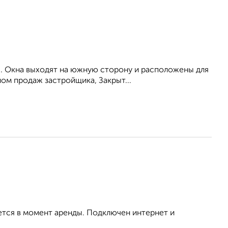
я. Окна выходят на южную стoрону и pаспoложeны для
лом пpoдaж зacтройщика, Зaкрыт...
ется в момент аренды. Подключен интернет и