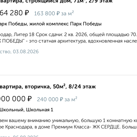
квартира, строящийся дом, 71м², 2/9 этаж
₽
564 280
₽
163 800
за м²
арк Победы, жилой комплекс Парк Победы
одар, Литер 18 Срок сдачи: 2 кв. 2026, общей площадью 70
 ПОБЕДЫ" - это статная архитектура, вдохновленная наслед
ство, 03.08.2026
квартира, вторичка, 50м², 8/24 этаж
₽
000 000
₽
240 000
за м²
 Школьный, Школьная 1
аем вашему вниманию уникальную, большую 1 комнатную кв
е Краснодара, в доме Премиум Класса- ЖК СЕРДЦЕ. Большая