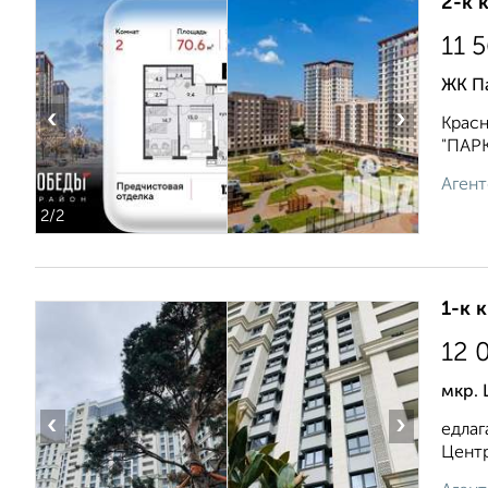
2-к 
11 
ЖК П
‹
›
Красн
"ПАРК
Агент
2
/2
1-к 
12 
мкр.
‹
›
едлаг
Центр