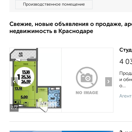
Производственное помещение
Свежие, новые объявления о продаже, а
недвижимость в Краснодаре
Студ
4 0
Прода
и обн
‹
›
о...
Агент
2
/2