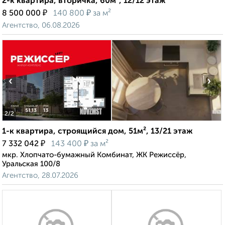
2-к квартира, вторичка, 60м², 12/12 этаж
₽
₽
8 500 000
140 800
за м²
Агентство, 06.08.2026
‹
›
2
/2
1-к квартира, строящийся дом, 51м², 13/21 этаж
₽
₽
7 332 042
143 400
за м²
мкр. Хлопчато-бумажный Комбинат, ЖК Режиссёр,
Уральская 100/8
Агентство, 28.07.2026