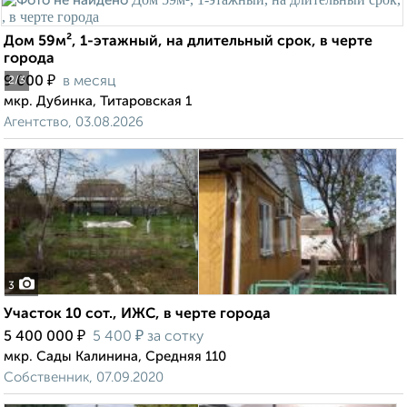
Дом 59м², 1-этажный, на длительный срок, в черте
города
₽
9 000
в месяц
2
/3
мкр. Дубинка, Титаровская 1
Агентство, 03.08.2026
3
Участок 10 сот., ИЖС, в черте города
₽
₽
5 400 000
5 400
за сотку
мкр. Сады Калинина, Средняя 110
Собственник, 07.09.2020