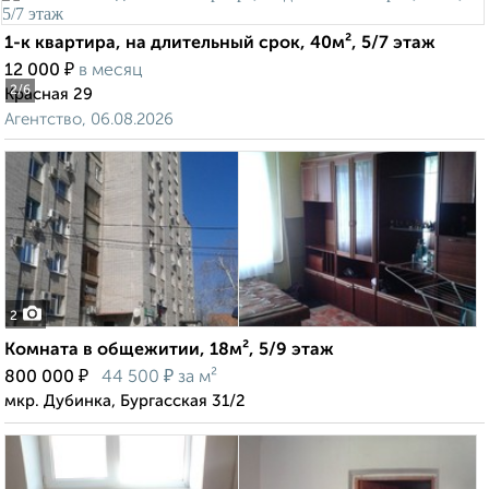
1-к квартира, на длительный срок, 40м², 5/7 этаж
₽
12 000
в месяц
2
/6
Красная 29
Агентство, 06.08.2026
2
Комната в общежитии, 18м², 5/9 этаж
₽
₽
800 000
44 500
за м²
мкр. Дубинка, Бургасская 31/2