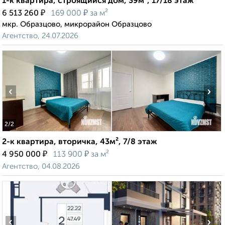
1-к квартира, строящийся дом, 39м², 17/18 этаж
₽
₽
6 513 260
169 000
за м²
мкр. Образцово, микрорайон Образцово
Агентство, 24.07.2026
‹
›
2
/2
2-к квартира, вторичка, 43м², 7/8 этаж
₽
₽
4 950 000
113 900
за м²
Агентство, 04.08.2026
‹
›