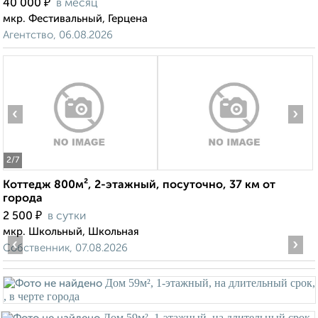
₽
40 000
в месяц
мкр. Фестивальный, Герцена
Агентство, 06.08.2026
‹
›
2
/7
Коттедж 800м², 2-этажный, посуточно, 37 км от
города
₽
2 500
в сутки
мкр. Школьный, Школьная
‹
›
Собственник, 07.08.2026