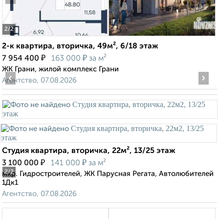
2
/2
2-к квартира, вторичка, 49м², 6/18 этаж
₽
₽
7 954 400
163 000
за м²
ЖК Грани, жилой комплекс Грани
‹
›
Агентство, 07.08.2026
Студия квартира, вторичка, 22м², 13/25 этаж
₽
₽
3 100 000
141 000
за м²
2
/2
мкр. Гидростроителей, ЖК Парусная Регата, Автолюбителей
1Дк1
Агентство, 07.08.2026