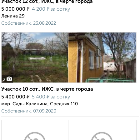
Участок 12 сот., ИЖС, в черте города
₽
₽
5 000 000
4 200
за сотку
Ленина 29
Собственник, 23.08.2022
3
Участок 10 сот., ИЖС, в черте города
₽
₽
5 400 000
5 400
за сотку
мкр. Сады Калинина, Средняя 110
Собственник, 07.09.2020