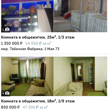
5
Комната в общежитии, 25м², 1/3 этаж
₽
₽
1 350 000
54 000
за м²
мкр. Табачная Фабрика, 1 Мая 73
4
Комната в общежитии, 18м², 1/9 этаж
₽
₽
850 000
47 300
за м²