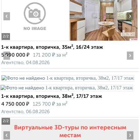
‹
›
2
/2
1-к квартира, вторичка, 35м², 16/24 этаж
‹
₽
₽
›
5 990 000
171 200
за м²
Агентство, 04.08.2026
1-к квартира, вторичка, 38м², 17/17 этаж
₽
₽
4 750 000
125 700
за м²
Агентство, 06.08.2026
2
/2
Виртуальные 3D-туры по интересным
‹
›
местам