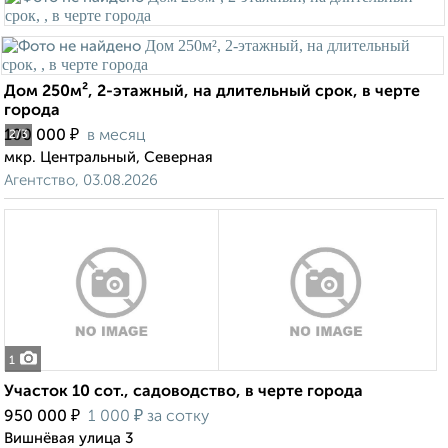
Дом 250м², 2-этажный, на длительный срок, в черте
города
₽
100 000
в месяц
2
/3
мкр. Центральный, Северная
Агентство, 03.08.2026
1
Участок 10 сот., садоводство, в черте города
₽
₽
950 000
1 000
за сотку
Вишнёвая улица 3