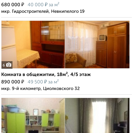
₽
₽
680 000
40 000
за м²
мкр. Гидростроителей, Невкипелого 19
6
Комната в общежитии, 18м², 4/5 этаж
₽
₽
890 000
49 500
за м²
мкр. 9-й километр, Циолковского 32