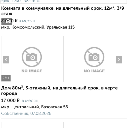
Комната в коммуналке, на длительный срок, 12м², 3/9
этаж
₽
8 000
в месяц
7
мкр. Комсомольский, Уральская 115
‹
›
2
/11
Дом 80м², 3-этажный, на длительный срок, в черте
города
₽
17 000
в месяц
мкр. Центральный, Базовская 56
Собственник, 07.08.2026