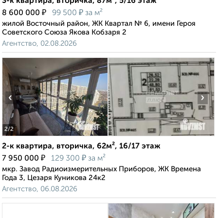
3-к квартира, вторичка, 87м², 5/16 этаж
₽
₽
8 600 000
99 500
за м²
жилой Восточный район, ЖК Квартал № 6, имени Героя
Советского Союза Якова Кобзаря 2
Агентство, 02.08.2026
‹
›
2
/2
2-к квартира, вторичка, 62м², 16/17 этаж
₽
₽
7 950 000
129 300
за м²
мкр. Завод Радиоизмерительных Приборов, ЖК Времена
Года 3, Цезаря Куникова 24к2
Агентство, 06.08.2026