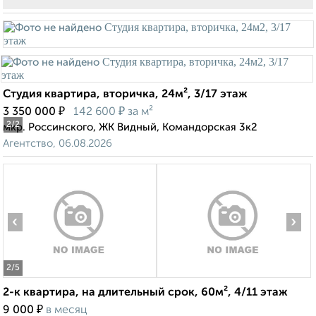
Студия квартира, вторичка, 24м², 3/17 этаж
₽
₽
3 350 000
142 600
за м²
2
/2
мкр. Россинского, ЖК Видный, Командорская 3к2
Агентство, 06.08.2026
‹
›
2
/5
2-к квартира, на длительный срок, 60м², 4/11 этаж
₽
9 000
в месяц