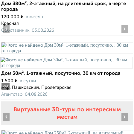
Дом 380м², 2-этажный, на длительный срок, в черте
города
₽
120 000
в месяц
Красная
‹
›
Собственник, 03.08.2026
Дом 30м², 1-этажный, посуточно, 30 км от города
₽
1 500
в сутки
2
/4
мкр. Пашковский, Пролетарская
Агентство, 04.08.2026
Виртуальные 3D-туры по интересным
‹
›
местам