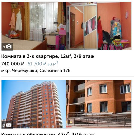
8
Комната в 3-к квартире, 12м², 3/9 этаж
₽
₽
740 000
61 700
за м²
мкр. Черёмушки, Селезнёва 176
8