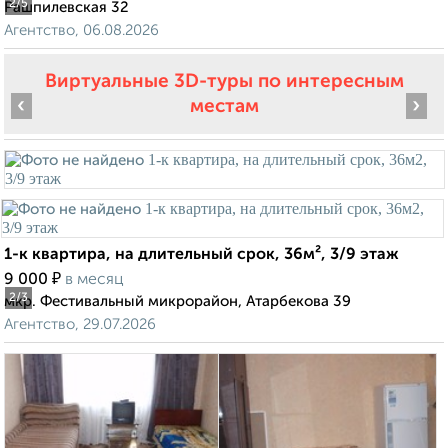
2
/5
Рашпилевская 32
Агентство, 06.08.2026
Виртуальные 3D-туры по интересным
‹
›
местам
1-к квартира, на длительный срок, 36м², 3/9 этаж
₽
9 000
в месяц
2
/3
мкр. Фестивальный микрорайон, Атарбекова 39
Агентство, 29.07.2026