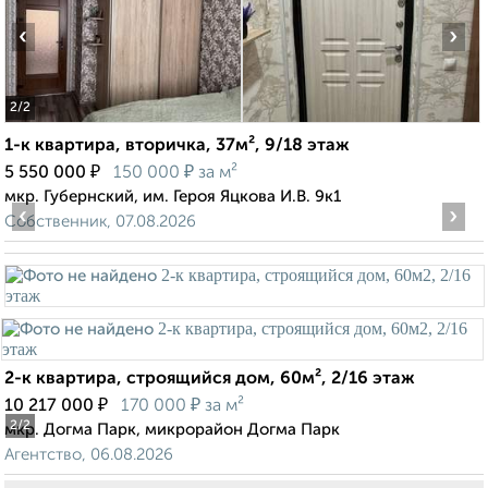
‹
›
2
/2
1-к квартира, вторичка, 37м², 9/18 этаж
₽
₽
5 550 000
150 000
за м²
мкр. Губернский, им. Героя Яцкова И.В. 9к1
‹
›
Собственник, 07.08.2026
2-к квартира, строящийся дом, 60м², 2/16 этаж
₽
₽
10 217 000
170 000
за м²
2
/2
мкр. Догма Парк, микрорайон Догма Парк
Агентство, 06.08.2026