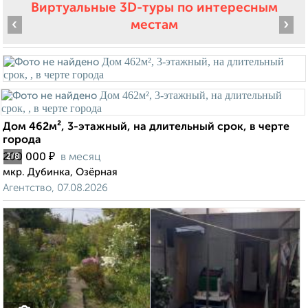
Виртуальные 3D-туры по интересным
‹
›
местам
Дом 462м², 3-этажный, на длительный срок, в черте
города
₽
200 000
в месяц
2
/8
мкр. Дубинка, Озёрная
Агентство, 07.08.2026