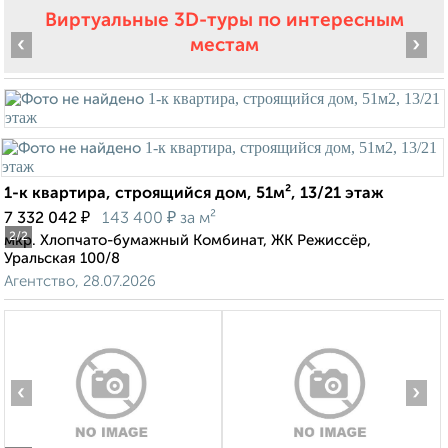
Виртуальные 3D-туры по интересным
‹
›
местам
1-к квартира, строящийся дом, 51м², 13/21 этаж
₽
₽
7 332 042
143 400
за м²
2
/2
мкр. Хлопчато-бумажный Комбинат, ЖК Режиссёр,
Уральская 100/8
Агентство, 28.07.2026
‹
›