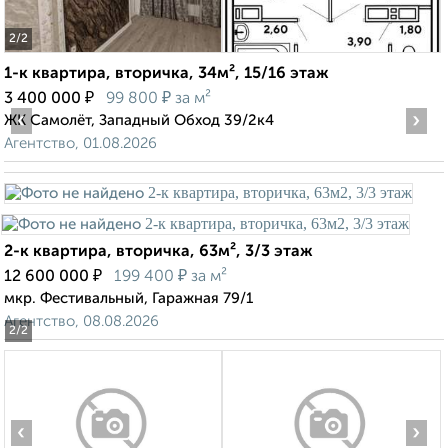
2
/2
1-к квартира, вторичка, 34м², 15/16 этаж
₽
₽
3 400 000
99 800
за м²
‹
›
ЖК Самолёт, Западный Обход 39/2к4
Агентство, 01.08.2026
2-к квартира, вторичка, 63м², 3/3 этаж
₽
₽
12 600 000
199 400
за м²
мкр. Фестивальный, Гаражная 79/1
Агентство, 08.08.2026
2
/2
‹
›