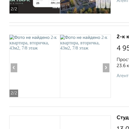
Агент
2
/2
2-к 
4 9
Прост
23.6 
‹
›
Агент
2
/2
Студ