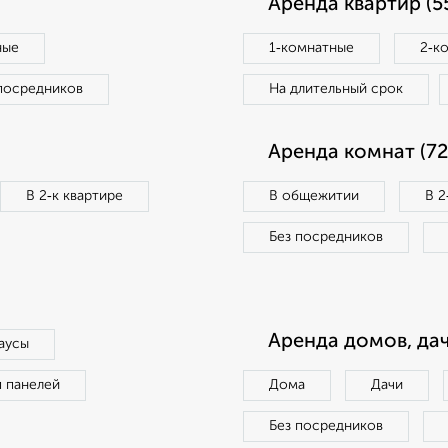
Аренда квартир (5
ные
1‑комнатные
2‑к
посредников
На длительный срок
Аренда комнат (72
В 2‑к квартире
В общежитии
В 2
Без посредников
Аренда домов, дач
аусы
п панелей
Дома
Дачи
Без посредников