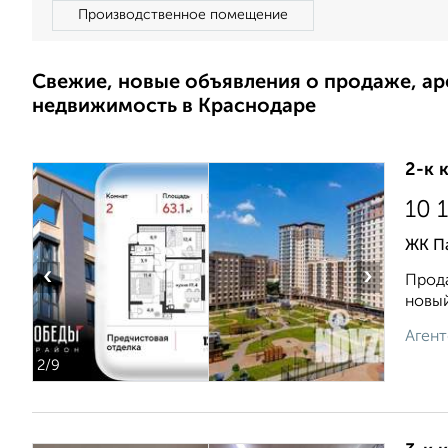
Производственное помещение
Свежие, новые объявления о продаже, а
недвижимость в Краснодаре
2-к 
10 
ЖК П
‹
›
Прода
новый
Агент
2
/9