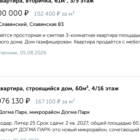
квартира, вторичка, 61м², 3/5 этаж
₽
00 000
₽
102 400
за м²
Славянский, Славянская 83
ётся просторная и светлая 3-комнатная квартира площадью
ого дома. Дом газифицирован. Квартира продаётся с мебел
венник, 05.08.2026
квартира, строящийся дом, 60м², 4/16 этаж
₽
076 130
₽
167 100
за м²
 Догма Парк, микрорайон Догма Парк
одар, Литер 25 Срок сдачи: 2 кв. 2027, общей площадью 60.
вартир!* ДОГМА ПАРК-это новый микрорайон, сочетающий в