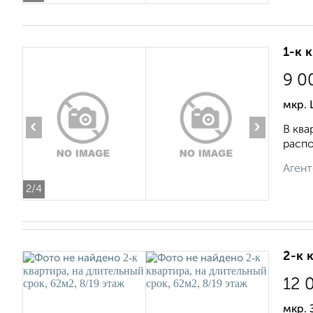
1-к 
9 0
мкр.
‹
›
В ква
распо
Агент
2
/4
2-к 
12 
мкр.