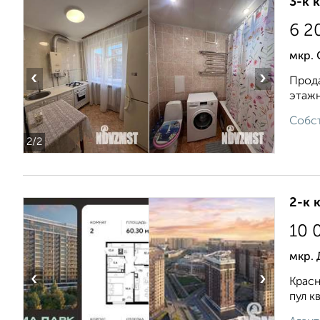
3-к 
6 2
мкр. 
‹
›
Прода
этажн
Собст
2
/2
2-к 
10 
мкр.
‹
›
Красн
пул к