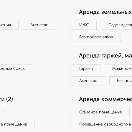
Аренда земельных 
чения
Агенство
ИЖС
Садоводст
Без посредников
Аренда гаржей, м
ражные боксы
Гаражи
Машиноме
Агенство
Без по
 (2)
Аренда коммерчес
Офисное помещение
ое помещение
Помещение свободного н