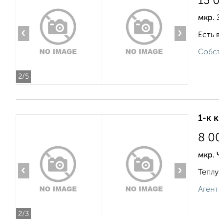
13 
мкр. 
‹
›
Есть 
Собст
2
/5
1-к 
8 0
мкр.
‹
›
Теплу
Агент
2
/3