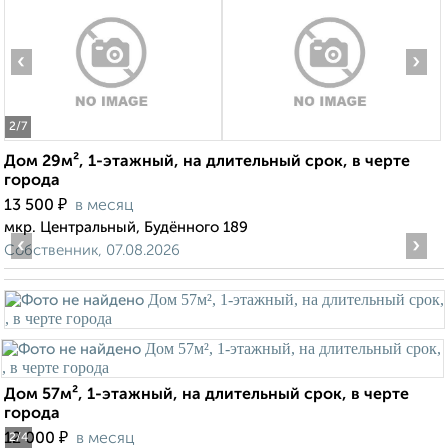
‹
›
2
/7
Дом 29м², 1-этажный, на длительный срок, в черте
города
₽
13 500
в месяц
мкр. Центральный, Будённого 189
‹
›
Собственник, 07.08.2026
Дом 57м², 1-этажный, на длительный срок, в черте
города
₽
12 000
в месяц
2
/4