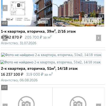
‹
›
2
/2
1-к квартира, вторичка, 39м², 2/16 этаж
‹
₽
₽
›
8 042 870
205 700
за м²
Агентство, 31.07.2026
2-к квартира, вторичка, 51м², 14/18 этаж
₽
₽
16 237 100
319 000
за м²
Агентство, 06.08.2026
2
/2