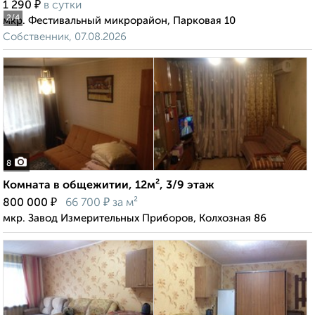
₽
1 290
в сутки
2
/4
мкр. Фестивальный микрорайон, Парковая 10
Собственник, 07.08.2026
8
Комната в общежитии, 12м², 3/9 этаж
₽
₽
800 000
66 700
за м²
мкр. Завод Измерительных Приборов, Колхозная 86