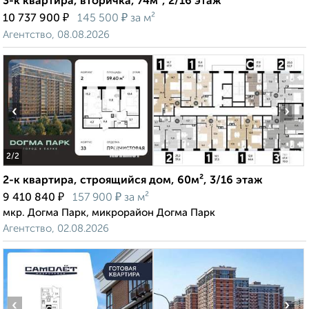
3-к квартира, вторичка, 74м², 2/16 этаж
₽
₽
10 737 900
145 500
за м²
Агентство, 08.08.2026
‹
›
2
/2
2-к квартира, строящийся дом, 60м², 3/16 этаж
₽
₽
9 410 840
157 900
за м²
мкр. Догма Парк, микрорайон Догма Парк
Агентство, 02.08.2026
‹
›