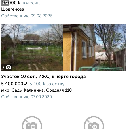
₽
40 000
в месяц
2
/2
Шовгенова
Собственник, 09.08.2026
3
Участок 10 сот., ИЖС, в черте города
₽
₽
5 400 000
5 400
за сотку
мкр. Сады Калинина, Средняя 110
Собственник, 07.09.2020