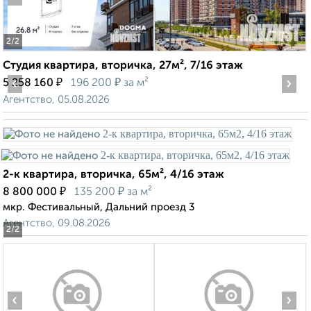
2
/2
Студия квартира, вторичка, 27м², 7/16 этаж
‹
₽
₽
›
5 258 160
196 200
за м²
Агентство, 05.08.2026
2-к квартира, вторичка, 65м², 4/16 этаж
₽
₽
8 800 000
135 200
за м²
мкр. Фестивальный, Дальний проезд 3
Агентство, 09.08.2026
2
/2
‹
›