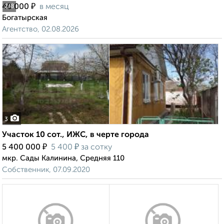
₽
40 000
в месяц
2
/8
Богатырская
Агентство, 02.08.2026
3
Участок 10 сот., ИЖС, в черте города
₽
₽
5 400 000
5 400
за сотку
мкр. Сады Калинина, Средняя 110
Собственник, 07.09.2020