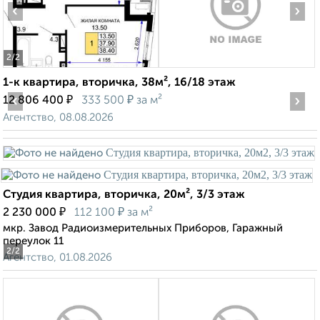
‹
›
2
/2
1-к квартира, вторичка, 38м², 16/18 этаж
‹
₽
₽
›
12 806 400
333 500
за м²
Агентство, 08.08.2026
Студия квартира, вторичка, 20м², 3/3 этаж
₽
₽
2 230 000
112 100
за м²
мкр. Завод Радиоизмерительных Приборов, Гаражный
переулок 11
2
/2
Агентство, 01.08.2026