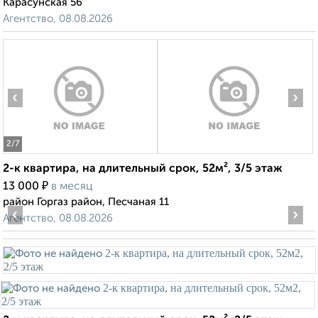
Карасунская 56
Агентство, 08.08.2026
‹
›
2
/7
2-к квартира, на длительный срок, 52м², 3/5 этаж
₽
13 000
в месяц
район Горгаз район, Песчаная 11
‹
›
Агентство, 08.08.2026