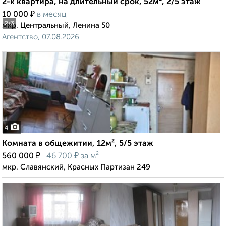
2-к квартира, на длительный срок, 52м², 2/5 этаж
₽
10 000
в месяц
2
/3
мкр. Центральный, Ленина 50
Агентство, 07.08.2026
4
Комната в общежитии, 12м², 5/5 этаж
₽
₽
560 000
46 700
за м²
мкр. Славянский, Красных Партизан 249