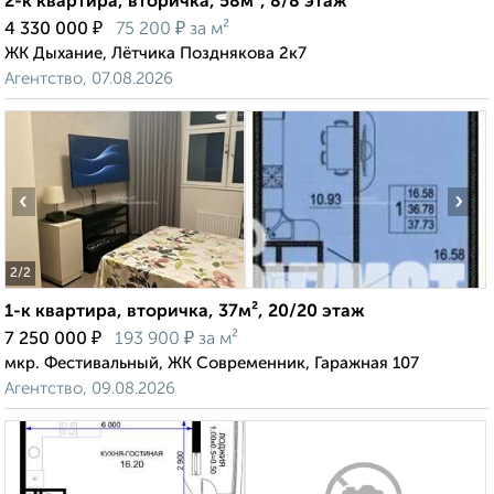
2-к квартира, вторичка, 58м², 8/8 этаж
₽
₽
4 330 000
75 200
за м²
ЖК Дыхание, Лётчика Позднякова 2к7
Агентство, 07.08.2026
‹
›
2
/2
1-к квартира, вторичка, 37м², 20/20 этаж
₽
₽
7 250 000
193 900
за м²
мкр. Фестивальный, ЖК Современник, Гаражная 107
Агентство, 09.08.2026