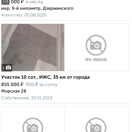
₽
200 000
в месяц
2
/8
мкр. 9-й километр, Дзержинского
Агентство, 05.08.2026
1
Участок 10 сот., ИЖС, 35 км от города
₽
₽
855 000
900
за сотку
Морская 28
Собственник, 10.01.2023