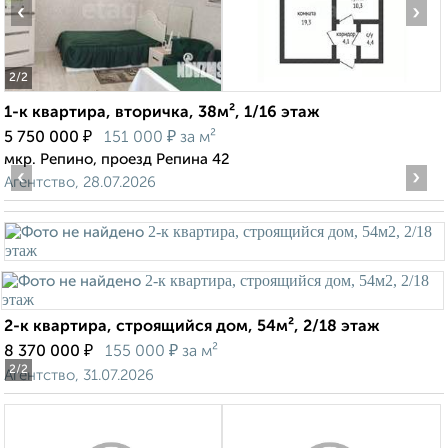
‹
›
2
/2
1-к квартира, вторичка, 38м², 1/16 этаж
₽
₽
5 750 000
151 000
за м²
мкр. Репино, проезд Репина 42
‹
›
Агентство, 28.07.2026
2-к квартира, строящийся дом, 54м², 2/18 этаж
₽
₽
8 370 000
155 000
за м²
2
/2
Агентство, 31.07.2026