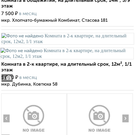
Комната в общежитии, на длительный срок, 14м², 5/9
этаж
₽
7 500
в месяц
мкр. Хлопчато-бумажный Комбинат, Стасова 181
Комната в 2-к квартире, на длительный срок, 12м², 1/1
этаж
₽
5 000
в месяц
3
мкр. Дубинка, Ковтюха 58
‹
›