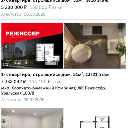
1-к квартира, строящийся дом, 35м², 9/16 этаж
₽
₽
5 280 000
150 000
за м²
Агентство, 06.08.2026
‹
›
2
/2
1-к квартира, строящийся дом, 51м², 13/21 этаж
₽
₽
7 332 042
143 400
за м²
мкр. Хлопчато-бумажный Комбинат, ЖК Режиссёр,
Уральская 100/8
Агентство, 28.07.2026