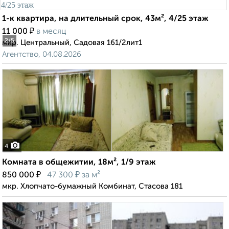
1-к квартира, на длительный срок, 43м², 4/25 этаж
₽
11 000
в месяц
2
/5
мкр. Центральный, Садовая 161/2лит1
Агентство, 04.08.2026
4
Комната в общежитии, 18м², 1/9 этаж
₽
₽
850 000
47 300
за м²
мкр. Хлопчато-бумажный Комбинат, Стасова 181