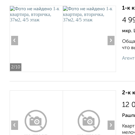
1-к 
4 9
мкр.
‹
›
Общая
что в
Агент
2
/10
2-к 
12 
Рашп
‹
›
Кварт
мелоч