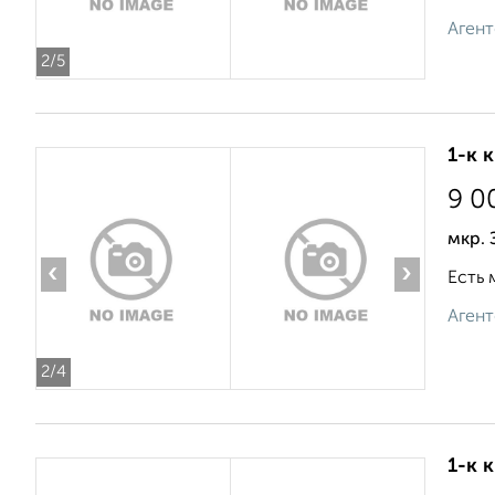
Агент
2
/5
1-к 
9 0
мкр.
‹
›
Есть 
Агент
2
/4
1-к 