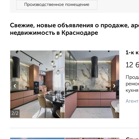
Производственное помещение
Свежие, новые объявления о продаже, а
недвижимость в Краснодаре
1-к 
12 
Прода
ремон
‹
›
кухня-
Агент
2
/2