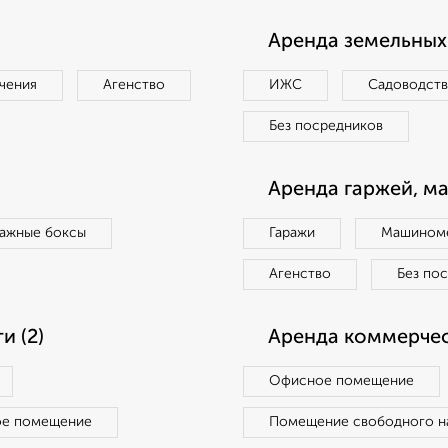
Аренда земельных 
чения
Агенство
ИЖС
Садоводст
Без посредников
Аренда гаржей, м
ражные боксы
Гаражи
Машиноме
Агенство
Без по
 (2)
Аренда коммерчес
Офисное помещение
ое помещение
Помещение свободного н