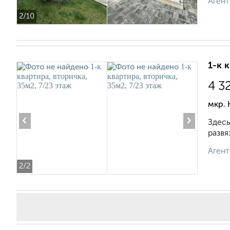
Агент
2
/10
1-к 
4 3
мкр. 
‹
›
Здесь
развя
Агент
2
/2