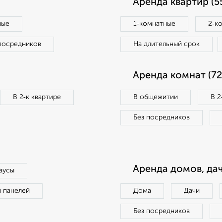
Аренда квартир (5
ные
1‑комнатные
2‑к
посредников
На длительный срок
Аренда комнат (72
В 2‑к квартире
В общежитии
В 2
Без посредников
Аренда домов, дач
аусы
п панелей
Дома
Дачи
Без посредников