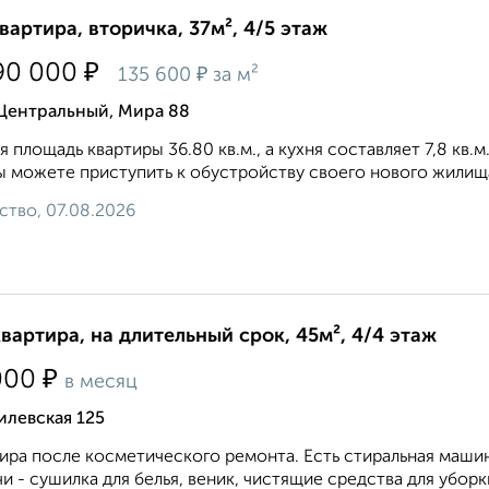
квартира, вторичка, 37м², 4/5 этаж
₽
90 000
₽
135 600
за м²
 Центральный, Мира 88
 площадь квартиры 36.80 кв.м., а кухня составляет 7,8 кв.м
ы можете приступить к обустройству своего нового жилища 
ство, 07.08.2026
квартира, на длительный срок, 45м², 4/4 этаж
₽
000
в месяц
илевская 125
ира после косметического ремонта. Есть стиральная маши
и - сушилка для белья, веник, чистящие средства для уборки