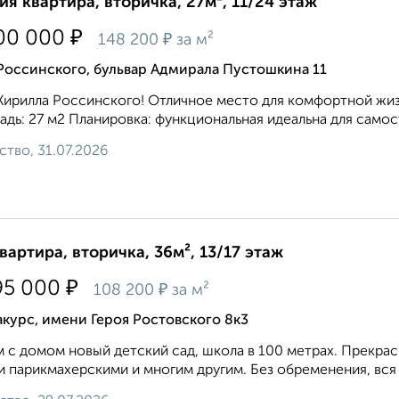
ия квартира, вторичка, 27м², 11/24 этаж
₽
00 000
₽
148 200
за м²
Россинского, бульвар Адмирала Пустошкина 11
Кирилла Россинского! Отличное место для комфортной жиз
дь: 27 м2 Планировка: функциональная идеальна для самост
ство, 31.07.2026
квартира, вторичка, 36м², 13/17 этаж
₽
95 000
₽
108 200
за м²
курс, имени Героя Ростовского 8к3
 с домом новый детский сад, школа в 100 метрах. Прекрас
и парикмахерскими и многим другим. Без обременения, вся 