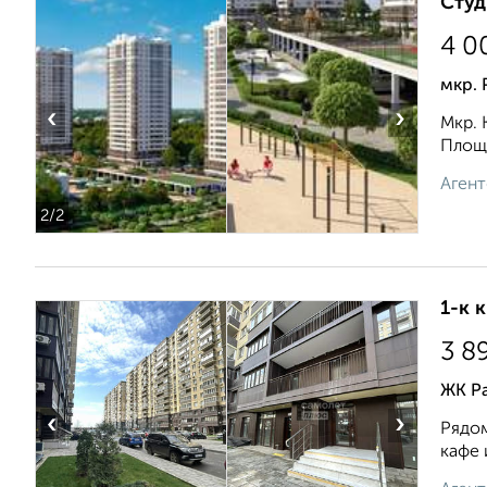
Студ
4 0
мкр. 
‹
›
Мкр. 
Площа
Агент
2
/2
1-к 
3 8
ЖК Ра
‹
›
Рядом
кафе 