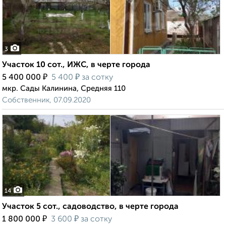
3
Участок 10 сот., ИЖС, в черте города
₽
₽
5 400 000
5 400
за сотку
мкр. Сады Калинина, Средняя 110
Собственник, 07.09.2020
14
Участок 5 сот., садоводство, в черте города
₽
₽
1 800 000
3 600
за сотку