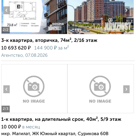
‹
›
2
/2
3-к квартира, вторичка, 74м², 2/16 этаж
₽
₽
10 693 620
144 900
за м²
Агентство, 07.08.2026
‹
›
2
/3
1-к квартира, на длительный срок, 40м², 5/9 этаж
₽
10 000
в месяц
мкр. Магилат, ЖК Южный квартал, Сурикова 60В