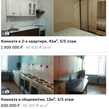
8
Комната в 2-к квартире, 41м², 5/5 этаж
₽
₽
1 900 000
46 400
за м²
8
Комната в общежитии, 13м², 5/5 этаж
₽
₽
600 000
46 200
за м²