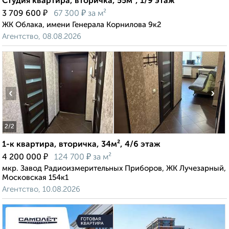
Студия квартира, вторичка, 55м², 1/9 этаж
₽
₽
3 709 600
67 300
за м²
ЖК Облака, имени Генерала Корнилова 9к2
Агентство, 08.08.2026
‹
›
2
/2
1-к квартира, вторичка, 34м², 4/6 этаж
₽
₽
4 200 000
124 700
за м²
мкр. Завод Радиоизмерительных Приборов, ЖК Лучезарный,
Московская 154к1
Агентство, 10.08.2026