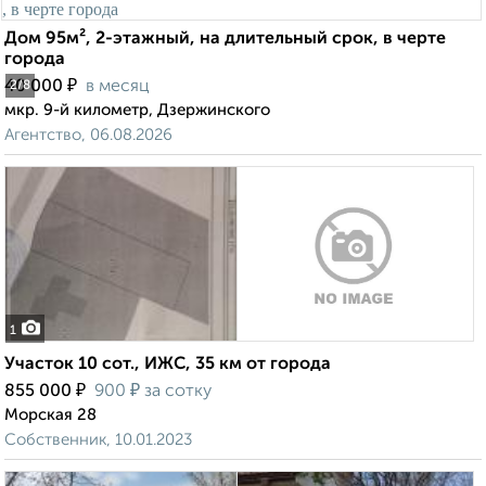
Дом 95м², 2-этажный, на длительный срок, в черте
города
₽
40 000
в месяц
2
/8
мкр. 9-й километр, Дзержинского
Агентство, 06.08.2026
1
Участок 10 сот., ИЖС, 35 км от города
₽
₽
855 000
900
за сотку
Морская 28
Собственник, 10.01.2023