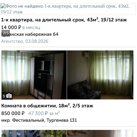
1-к квартира, на длительный срок, 43м², 19/12 этаж
₽
14 000
в месяц
2
/3
Кубанская набережная 64
Агентство, 03.08.2026
5
Комната в общежитии, 18м², 2/5 этаж
₽
₽
850 000
47 300
за м²
мкр. Фестивальный, Тургенева 131