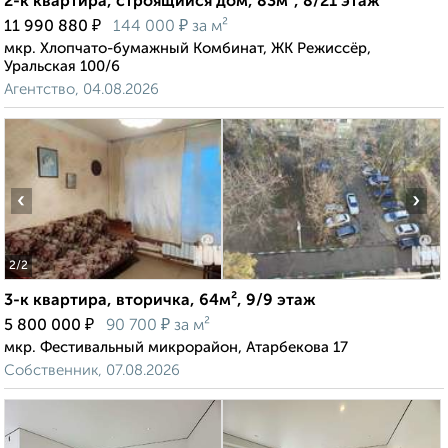
2-к квартира, строящийся дом, 83м², 8/21 этаж
₽
₽
11 990 880
144 000
за м²
мкр. Хлопчато-бумажный Комбинат, ЖК Режиссёр,
Уральская 100/6
Агентство, 04.08.2026
‹
›
2
/2
3-к квартира, вторичка, 64м², 9/9 этаж
₽
₽
5 800 000
90 700
за м²
мкр. Фестивальный микрорайон, Атарбекова 17
Собственник, 07.08.2026