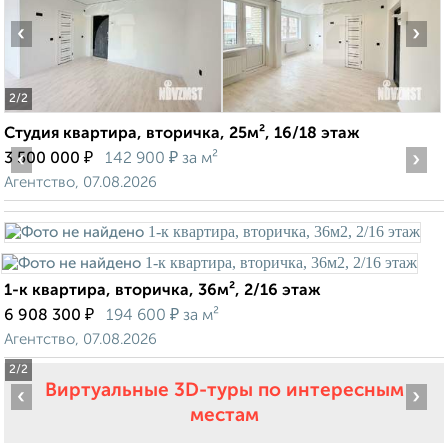
‹
›
2
/2
Студия квартира, вторичка, 25м², 16/18 этаж
‹
₽
₽
›
3 500 000
142 900
за м²
Агентство, 07.08.2026
1-к квартира, вторичка, 36м², 2/16 этаж
₽
₽
6 908 300
194 600
за м²
Агентство, 07.08.2026
2
/2
Виртуальные 3D-туры по интересным
‹
›
местам