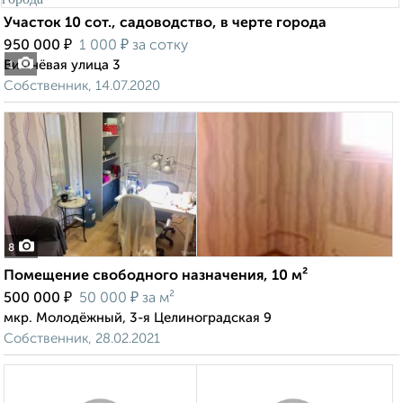
Участок 10 сот., садоводство, в черте города
₽
₽
950 000
1 000
за сотку
Вишнёвая улица 3
1
Собственник, 14.07.2020
8
Помещение свободного назначения, 10 м²
₽
₽
500 000
50 000
за м²
мкр. Молодёжный, 3-я Целиноградская 9
Собственник, 28.02.2021