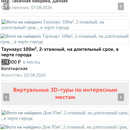
мкр. Табачная Фабрика, Дачная
‹
›
Собственник, 07.08.2026
Таунхаус 100м², 2-этажный, на длительный срок, в
черте города
₽
40 000
в месяц
2
/8
Богатырская
Агентство, 02.08.2026
Виртуальные 3D-туры по интересным
‹
›
местам