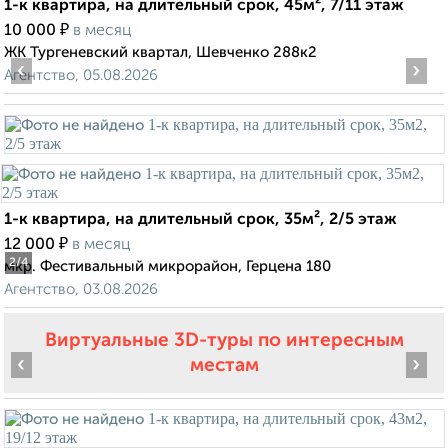
1-к квартира, на длительный срок, 45м², 7/11 этаж
₽
10 000
в месяц
ЖК Тургеневский квартал, Шевченко 288к2
‹
›
Агентство, 05.08.2026
1-к квартира, на длительный срок, 35м², 2/5 этаж
₽
12 000
в месяц
2
/4
мкр. Фестивальный микрорайон, Герцена 180
Агентство, 03.08.2026
Виртуальные 3D-туры по интересным
‹
›
местам