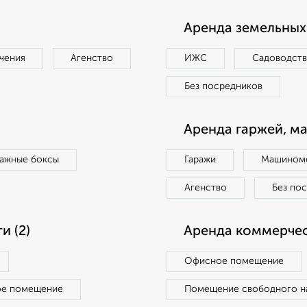
Аренда земельных 
чения
Агенство
ИЖС
Садоводст
Без посредников
Аренда гаржей, м
ражные боксы
Гаражи
Машиноме
Агенство
Без по
 (2)
Аренда коммерчес
Офисное помещение
ое помещение
Помещение свободного н