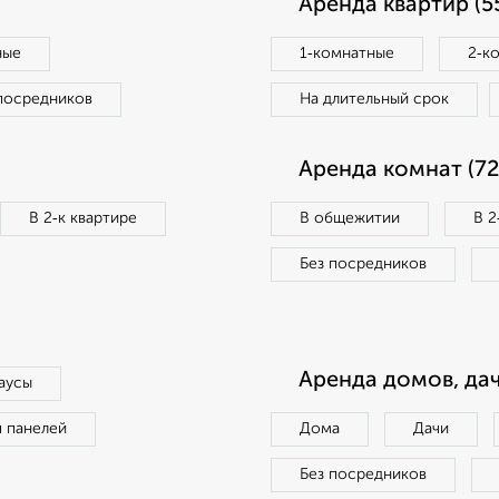
Аренда квартир (5
ные
1‑комнатные
2‑к
посредников
На длительный срок
Аренда комнат (72
В 2‑к квартире
В общежитии
В 2
Без посредников
Аренда домов, дач
аусы
п панелей
Дома
Дачи
Без посредников