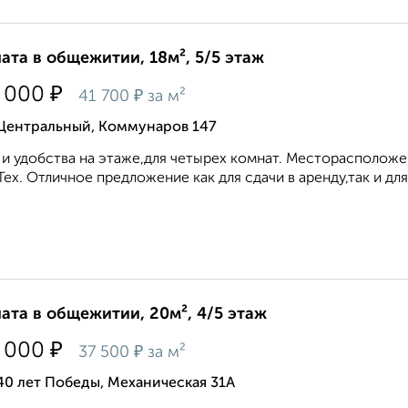
ата в общежитии, 18м², 5/5 этаж
₽
 000
₽
41 700
за м²
 Центральный, Коммунаров 147
 и удобства на этаже,для четырех комнат. Месторасположе
ех. Отличное предложение как для сдачи в аренду,так и для 
ата в общежитии, 20м², 4/5 этаж
₽
 000
₽
37 500
за м²
40 лет Победы, Механическая 31А