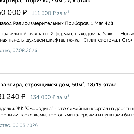
квартира, вторичка, 40м², 7/8 этаж
₽
50 000
₽
111 300
за м²
 Завод Радиоизмерительных Приборов, 1 Мая 428
 правильной квадратной формы с выходом на балкон. Новы
ная панель+духовой шкаф+вытяжка+ Сплит система.+ Стол и 
ство, 07.08.2026
квартира, строящийся дом, 50м², 18/19 этаж
₽
81 240
₽
134 000
за м²
тделки. ЖК "Смородина" - это семейный квартал из десят
орными парковками, торговыми галереями и пунктами быто
ство, 06.08.2026