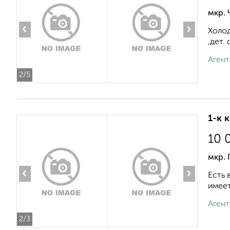
мкр. 
‹
›
Холод
,дет.
Агент
2
/5
1-к 
10 
мкр. 
‹
›
Есть 
имеет
Агент
2
/3