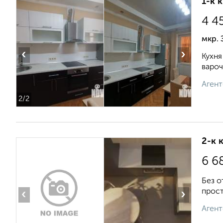
1-к 
4 4
мкр.
‹
›
Кухня
вароч
Агент
2
/2
2-к 
6 6
Без о
прост
‹
›
Агент