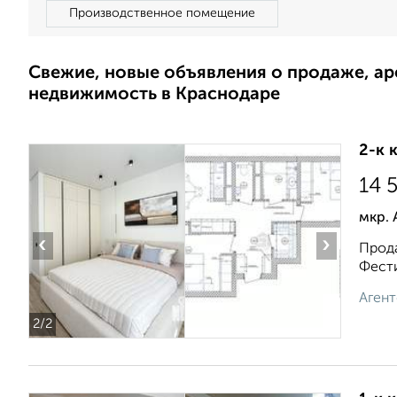
Производственное помещение
Свежие, новые объявления о продаже, а
недвижимость в Краснодаре
2-к 
14 
мкр. 
‹
›
Прода
Фести
Агент
2
/2