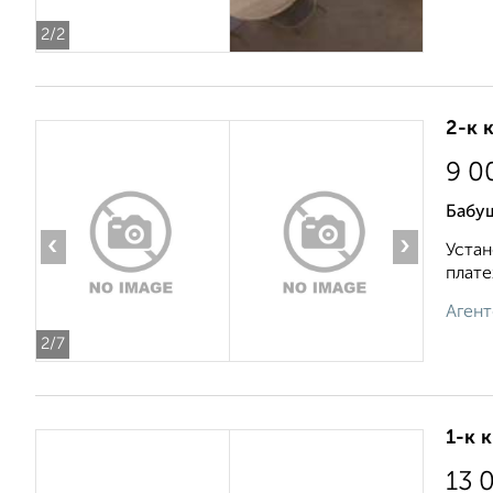
2
/2
2-к 
9 0
Бабу
‹
›
Устан
плате
Агент
2
/7
1-к 
13 