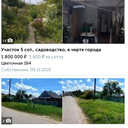
14
Участок 5 сот., садоводство, в черте города
₽
₽
1 800 000
3 600
за сотку
Цветочная 164
Собственник, 09.11.2020
2