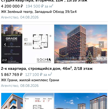
Студия квартира, вторичка, 22м², 13/16 этаж
₽
₽
4 200 000
194 500
за м²
ЖК Зелёный театр, Западный Обход 39/1к4
Агентство, 04.08.2026
‹
›
2
/2
2-к квартира, строящийся дом, 46м², 2/18 этаж
₽
₽
5 867 769
127 100
за м²
ЖК Грани, жилой комплекс Грани
Агентство, 08.08.2026