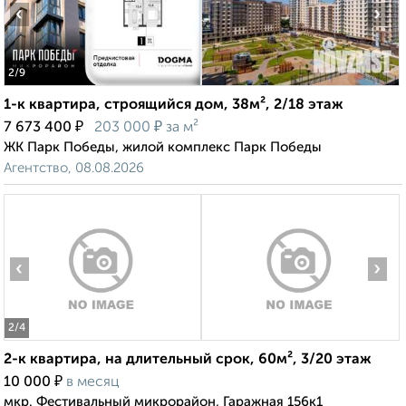
‹
›
2
/9
1-к квартира, строящийся дом, 38м², 2/18 этаж
₽
₽
7 673 400
203 000
за м²
ЖК Парк Победы, жилой комплекс Парк Победы
Агентство, 08.08.2026
‹
›
2
/4
2-к квартира, на длительный срок, 60м², 3/20 этаж
₽
10 000
в месяц
мкр. Фестивальный микрорайон, Гаражная 156к1