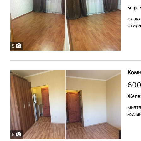
мкр. 
одаю 
стира
8
Комн
60
Желе
мната
желан
8