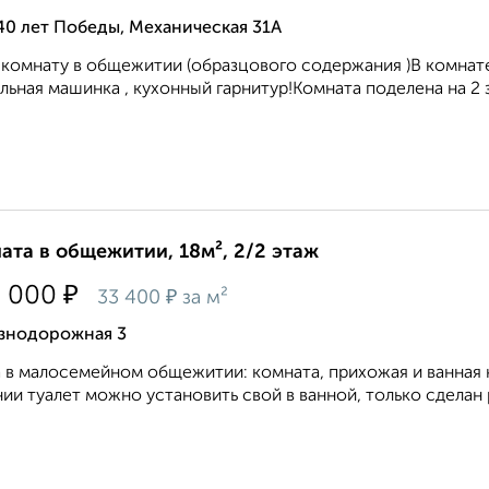
40 лет Победы, Механическая 31А
комнату в общежитии (образцового содержания )В комнате 
льная машинка , кухонный гарнитур!Комната поделена на 2 зо
ата в общежитии, 18м², 2/2 этаж
₽
0 000
₽
33 400
за м²
знодорожная 3
 в малосемейном общежитии: комната, прихожая и ванная ко
ии туалет можно установить свой в ванной, только сделан ре