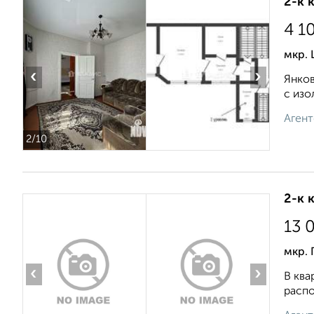
2-к 
4 1
мкр. 
‹
›
Янков
с изо
Агент
2
/10
2-к 
13 
мкр. 
‹
›
В ква
распо