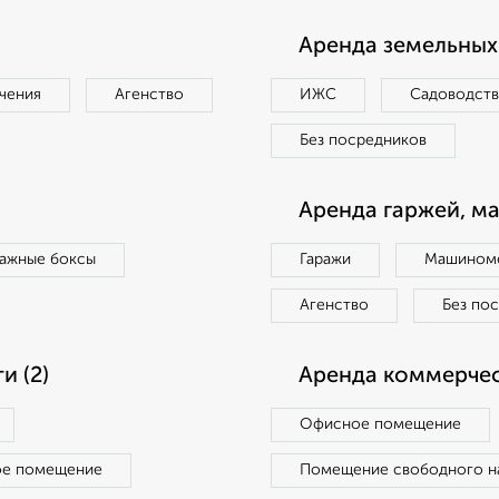
Аренда земельных 
чения
Агенство
ИЖС
Садоводст
Без посредников
Аренда гаржей, м
ражные боксы
Гаражи
Машиноме
Агенство
Без по
 (2)
Аренда коммерчес
Офисное помещение
ое помещение
Помещение свободного н