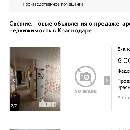
Производственное помещение
Свежие, новые объявления о продаже, а
недвижимость в Краснодаре
3-к 
6 0
Фёдо
‹
›
Прода
Красн
Агент
2
/2