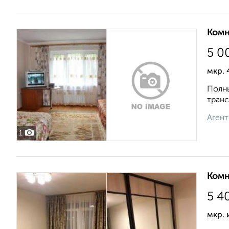
Комн
5 0
мкр. 
Полны
транс
Агент
1
Комн
5 4
мкр.