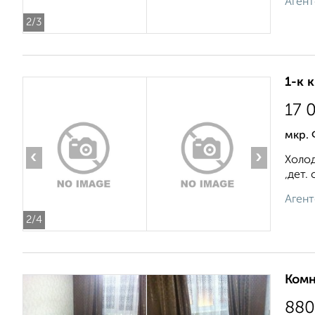
Агент
2
/3
1-к 
17 
мкр.
‹
›
Холод
,дет.
Агент
2
/4
Комн
880