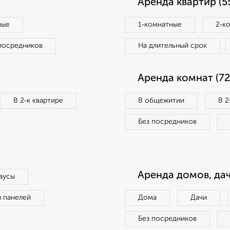
Аренда квартир (5
ные
1‑комнатные
2‑к
посредников
На длительный срок
Аренда комнат (72
В 2‑к квартире
В общежитии
В 2
Без посредников
Аренда домов, дач
аусы
п панелей
Дома
Дачи
Без посредников