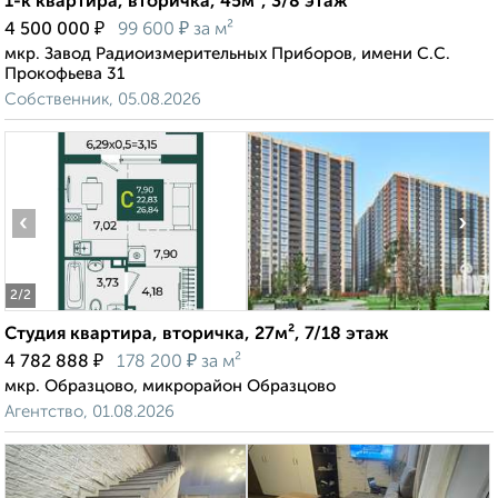
1-к квартира, вторичка, 45м², 3/8 этаж
₽
₽
4 500 000
99 600
за м²
мкр. Завод Радиоизмерительных Приборов, имени С.С.
Прокофьева 31
Собственник, 05.08.2026
‹
›
2
/2
Студия квартира, вторичка, 27м², 7/18 этаж
₽
₽
4 782 888
178 200
за м²
мкр. Образцово, микрорайон Образцово
Агентство, 01.08.2026